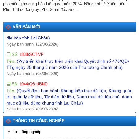
phổ biến giáo dục pháp luật quý I năm 2024. Đồng chí Lê Xuân Tiến -
Tên:
(Kế hoạch triển khai thi hành Luật tiếp cận thông tin trên
Phó Bí thư Đảng ủy, Phó Giám đốc Sở ...
địa bàn tỉnh Lai Châu)
Ngày ban hành: (22/06/2026)
VĂN BẢN MỚI
Số:
1838/SCT-VP
Tên:
(V/v triển khai thực hiện triển khai Quyết định số 476/QĐ-
TTg ngày 25 tháng 3 năm 2026 của Thủ tướng Chính phủ)
Ngày ban hành: (05/05/2026)
Số:
1044/QĐ-UBND
Tên:
(Quyết định ban hành Khung kiến trúc dữ liệu, Khung quản
trị, quản lý dữ liệu, Từ điển dữ liệu, Danh mục dữ liệu chủ, danh
mục dữ liệu dùng chung tỉnh Lai Châu)
Ngày ban hành: (09/07/2026)
Số:
1864/SCT-VP
Tên:
(V/v triển khai thực hiện triển khai Kế hoạch số 3330/KH-
UBND ngày 03/5/2026 của UBND tỉnh về đánh giá hoạt động
khoa học, công nghệ và đổi mới sáng tạo năm 2026 trên địa
bàn tỉnh Lai Châu)
THÔNG TIN CÔNG NGHIỆP
Ngày ban hành: (03/05/2026)
Tin công nghiệp
Số:
17/2026/TT-BCT