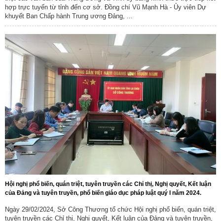
Tên:
(Kế hoạch thực hiện Nghị quyết số 57-NQ/TW, ngày
hợp trực tuyến từ tỉnh đến cơ sở. Đồng chí Vũ Mạnh Hà - Ủy viên Dự
22/12/2024 của Bộ Chính trị về đột phá phát triển khoa học,
khuyết Ban Chấp hành Trung ương Đảng, ...
công nghệ, đổi mới sáng tạo và chuyển đổi số quốc gia năm
2026)
Ngày ban hành: (09/05/2026)
Số:
3092/SCT-QLTM
Tên:
(Tuyên truyền, phổ biến thông tin Sổ tay hướng dẫn thực
thi, hỏi đáp các quy định SPS trong xuất khẩu nông - lâm - thủy
sản vào thị trường EU)
Ngày ban hành: (12/07/2026)
Số:
1771/SCT-VP
Tên:
(V/v triển khai thực hiện Thông báo số 01-TB/CQTTBCĐ
ngày 16/4/2026 của Cơ quan thường trực BCĐ nghị quyết số
57-NQ/TW)
Ngày ban hành: (09/05/2026)
Số:
142/2026/NĐ-CP
Tên:
(Nghị định quy định chi tiết một số điều và biện pháp thi
Hội nghị phổ biến, quán triệt, tuyên truyền các Chỉ thị, Nghị quyết, Kết luận
của Đảng và tuyên truyền, phổ biến giáo dục pháp luật quý I năm 2024.
hành Luật Trí tuệ nhân tạo)
Ngày ban hành: (19/05/2026)
Ngày 29/02/2024, Sở Công Thương tổ chức Hội nghị phổ biến, quán triệt,
tuyên truyền các Chỉ thị, Nghị quyết, Kết luận của Đảng và tuyên truyền,
Số:
4869/KH-UBND