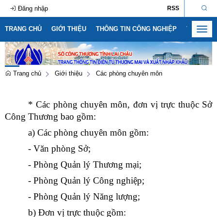
Đăng nhập
RSS
TRANG CHỦ
GIỚI THIỆU
THÔNG TIN CÔNG NGHIỆP
THÔNG T
Toggl
navig
Trang chủ
Giới thiệu
Các phòng chuyên môn
Số:
1792/KH-SCT
Tên:
(Kế hoạch thực hiện Nghị quyết số 57-NQ/TW, ngày
* Các phòng chuyên môn, đơn vị trực thuộc Sở
22/12/2024 của Bộ Chính trị về đột phá phát triển khoa học,
công nghệ, đổi mới sáng tạo và chuyển đổi số quốc gia năm
Công Thương bao gồm:
2026)
a) Các phòng chuyên môn gồm:
Ngày ban hành: (09/05/2026)
- Văn phòng Sở;
Số:
3092/SCT-QLTM
Tên:
(Tuyên truyền, phổ biến thông tin Sổ tay hướng dẫn thực
- Phòng Quản lý Thương mại;
thi, hỏi đáp các quy định SPS trong xuất khẩu nông - lâm - thủy
- Phòng Quản lý Công nghiệp;
sản vào thị trường EU)
Ngày ban hành: (12/07/2026)
- Phòng Quản lý Năng lượng;
Số:
1771/SCT-VP
b) Đơn vị trực thuộc gồm:
Tên:
(V/v triển khai thực hiện Thông báo số 01-TB/CQTTBCĐ