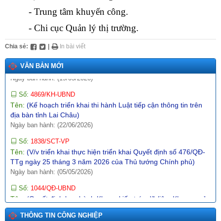
ngày 16/4/2026 của Cơ quan thường trực BCĐ nghị quyết số
- Trung tâm khuyến công.
57-NQ/TW)
- Chi cục Quản lý thị trường.
Ngày ban hành: (09/05/2026)
Số:
142/2026/NĐ-CP
Chia sẻ:
|
In bài viết
Tên:
(Nghị định quy định chi tiết một số điều và biện pháp thi
hành Luật Trí tuệ nhân tạo)
VĂN BẢN MỚI
Ngày ban hành: (19/05/2026)
Số:
4869/KH-UBND
Tên:
(Kế hoạch triển khai thi hành Luật tiếp cận thông tin trên
địa bàn tỉnh Lai Châu)
Ngày ban hành: (22/06/2026)
Số:
1838/SCT-VP
Tên:
(V/v triển khai thực hiện triển khai Quyết định số 476/QĐ-
TTg ngày 25 tháng 3 năm 2026 của Thủ tướng Chính phủ)
Ngày ban hành: (05/05/2026)
Số:
1044/QĐ-UBND
Tên:
(Quyết định ban hành Khung kiến trúc dữ liệu, Khung quản
trị, quản lý dữ liệu, Từ điển dữ liệu, Danh mục dữ liệu chủ, danh
THÔNG TIN CÔNG NGHIỆP
mục dữ liệu dùng chung tỉnh Lai Châu)