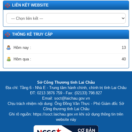
của rừng)
LIÊN KẾT WEBSITE
Ngày ban hành: (02/06/2026)
Số:
2511/SCT-QLCN
Tên:
(Thông tư triển khai thực hiện Quyết định số 1355/QĐ-
BCT ngày 08/6/2026 của Bộ Công Thương phê duyệt Đề án
phát triển công nghiệp sinh học thành ngành kinh tế - kỹ thuật
THỐNG KÊ TRUY CẬP
lĩnh vực Công Thương)
Ngày ban hành: (20/06/2026)
Hôm nay :
13
Hôm qua :
40
Sở Công Thương tỉnh Lai Châu
Địa chỉ: Tầng 6 - Nhà E - Trung tâm hành chính, chính trị tỉnh Lai Châu
ĐT: 0213 3876 759 - Fax: (02133) 798.827
Email: soct@laichau.gov.vn
Chịu trách nhiệm nội dung: Ông Đồng Văn Thực - Phó Giám đốc Sở
Công thương tỉnh Lai Châu
Ghi rõ nguồn: https://soct.laichau.gov.vn khi sử dụng thông tin trên
website này