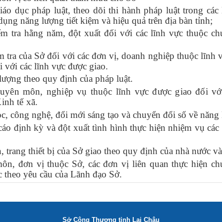
iáo dục pháp luật, theo dõi thi hành pháp luật trong các
dụng năng lượng tiết kiệm và hiệu quả trên địa bàn tỉnh;
ểm tra hằng năm, đột xuất đối với các lĩnh vực thuộc ch
 tra của Sở đối với các đơn vị, doanh nghiệp thuộc lĩnh 
i với các lĩnh vực được giao.
lượng theo quy định của pháp luật.
 chuyên môn, nghiệp vụ thuộc lĩnh vực được giao đối v
inh tế xã.
c, công nghệ, đổi mới sáng tạo và chuyển đổi số về năng
cáo định kỳ và đột xuất tình hình thực hiện nhiệm vụ các
, trang thiết bị của Sở giao theo quy định của nhà nước v
n, đơn vị thuộc Sở, các đơn vị liên quan thực hiện ch
c theo yêu cầu của Lãnh đạo Sở.
Sở Công Thương tỉnh Lai Châu