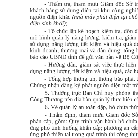
- Thẩm tra, tham mưu Giám đốc Sở tr
khách hàng sử dụng điện tại khu công nghiệ
nguồn điện khác
(nhà máy phát điện tại chỗ
điện sinh khối)
;
- Tổ chức lập kế hoạch kiểm tra, đôn 
mô hình quản lý năng lượng; kiểm tra, giám 
sử dụng năng lượng tiết kiệm và hiệu quả 
kinh doanh, thương mại và dân dụng; tổng h
báo cáo UBND tỉnh để gửi văn bản về Bộ C
- Hướng dẫn, giám sát việc thực hiện
dụng năng lượng tiết kiệm và hiệu quả, các h
- Tổng hợp thông tin, thông báo phát tr
Chứng nhận đăng ký phát nguồn điện mặt trời m
5. Thường trực Ban Chỉ huy phòng th
C
ông
T
hương trên địa bàn
quản lý thực hiện c
6. Về quản lý an toàn đập, hồ chứa th
- Thẩm định, tham mưu Giám đốc Sở 
phân cấp, gồm: Quy trình vận hành hồ chứa
ứng phó tình huống khẩn cấp; phương án cắm
ứng phó thiên tai trong quá trình thi công thủ