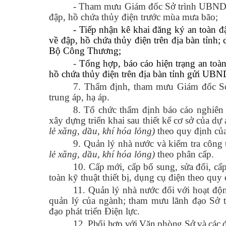
- Tham mưu Giám đốc Sở trình UBND tỉnh 
đập, hồ chứa thủy điện trước mùa mưa bão;
- Tiếp nhận kê khai đăng ký an toàn đ
về đập, hồ chứa thủy điện trên địa bàn tỉnh;
Bộ Công Thương;
-
Tổng hợp, báo cáo hiện trạng an toàn
hồ chứa thủy điện trên địa bàn tỉnh gửi UB
7. Thẩm định, tham mưu Giám đốc Sở
trung áp, hạ áp.
8.
Tổ chức thẩm định
b
áo cáo nghiên
xây dựng triển khai sau thiết kế cơ sở của d
lẻ xăng, dầu, khí hóa lỏng)
theo quy định của
9. Quản lý nhà nước và
kiểm tra công
lẻ xăng, dầu, khí hóa lỏng)
theo phân cấp
.
10. Cấp mới, cấp bổ sung, sửa đổi, cấ
toàn kỹ thuật thiết bị, dụng cụ điện theo quy
11. Quản lý nhà nước đối với hoạt độ
quản lý của ngành; tham mưu lãnh đạo Sở t
đạo phát triển Điện lực.
12. Phối hợp với Văn phòng Sở và các 