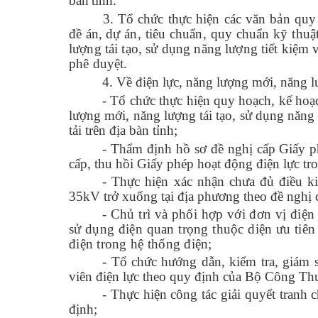
bàn tỉnh.
3.
Tổ chức thực hiện các văn bản quy
đề án
,
dự án,
tiêu chuẩn, quy chuẩn kỹ thuậ
lượng tái tạo, sử dụng năng lượng tiết kiệ
phê duyệt.
4. Về điện lực, năng lượng mới, năng l
- Tổ chức thực hiện quy hoạch, kế hoạc
lượng mới, năng lượng tái tạo, sử dụng năng 
tải trên địa bàn tỉnh;
- Thẩm định hồ sơ đề nghị cấp Giấy ph
cấp, thu hồi Giấy phép hoạt động điện lực 
- Thực hiện xác nhận chưa đủ điều ki
35kV trở xuống tại địa phương theo đề nghị c
- Chủ trì và phối hợp với đơn vị điệ
sử dụng điện quan trọng thuộc diện ưu tiê
điện trong hệ thống điện;
- Tổ chức hướng dẫn, kiểm tra, giám sá
viên điện lực theo quy định của Bộ Công Th
- Thực hiện công tác giải quyết tran
định;