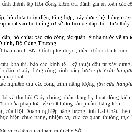
thành lập Hội đồng kiểm tra, đánh giá an toàn các cô
ập, hồ chứa thủy điện; tổng hợp, xây dựng hệ thống cơ sở
 cập nhật vào hệ thống cơ sở dữ liệu về đập, hồ chứa thủy
 đập, hồ chứa; báo cáo công tác quản lý nhà nước về an t
ND tỉnh, Bộ Công Thương.
 báo cáo UBND tỉnh phê duyệt, điều chỉnh danh mục l
 cứu khả thi,
b
áo cáo kinh tế - kỹ thuật đầu tư xây dựng,
ự án đầu tư xây dựng công trình
năng lượng
(trừ cửa hàng/
 pháp luật
.
 tác nghiệm thu các công trình năng lượng
(trừ cửa hàng/
p lại và thu hồi Giấy chứng nhận đăng ký hoạt động kiểm
 định của pháp luật về chất lượng sản phẩm, hàng hóa.
ng của Hội Doanh nghiệp năng lượng tỉnh Lai Châu theo 
hực hiện chức năng, nhiệm vụ của cơ quan thường trực
đơn vị có liên quan tham mưu cho Sở