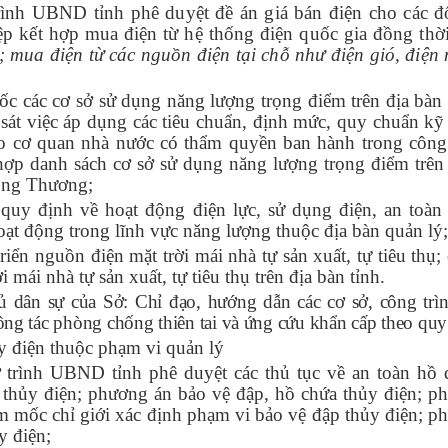
ình UBND tỉnh phê duyệt đề án giá bán điện cho các đ
p kết hợp mua điện từ hệ thống điện quốc gia đồng thời
; mua điện từ các nguồn điện tại chỗ như điện gió, điện m
đốc các cơ sở sử dụng năng lượng trọng điểm trên địa bàn
sát việc áp dụng các tiêu chuẩn, định mức, quy chuẩn kỹ 
do cơ quan nhà nước có thẩm quyền ban hành trong công
ợp danh sách cơ sở sử dụng năng lượng trọng điểm trên 
ông Thương;
 quy định về hoạt động điện lực, sử dụng điện, an toàn 
oạt động trong lĩnh vực năng lượng thuộc địa bàn quản lý;
iển nguồn điện mặt trời mái nhà tự sản xuất, tự tiêu thụ;
ái nhà tự sản xuất, tự tiêu thụ trên địa bàn tỉnh.
ủ dân sự của Sở:
Chỉ đạo, hướng dẫn
các cơ sở, công tr
ông tác phòng chống thiên tai và ứng cứu khẩn cấp theo quy
ủy điện thuộc phạm vi quản lý
trình UBND tỉnh phê duyệt các thủ tục về an toàn hồ 
 thủy điện; phương án bảo vệ đập, hồ chứa thủy điện; p
 mốc chỉ giới xác định phạm vi bảo vệ đập thủy điện; p
y điện;