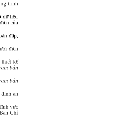
ng trình
 dữ liệu
 điện của
oàn đập,
ưới điện
 thiết kế
trạm bán
trạm bán
 định an
lĩnh vực
 Ban Chỉ