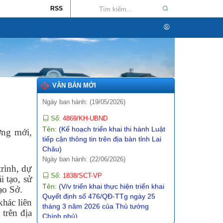
báo số 01-TB/CQTTBCĐ ngày
RSS
16/4/2026 của Cơ quan thường trực
BCĐ nghị quyết số 57-NQ/TW)
Ngày ban hành: (09/05/2026)
Số:
142/2026/NĐ-CP
Tên:
(Nghị định quy định chi tiết một số
điều và biện pháp thi hành Luật Trí tuệ
nhân tạo)
VĂN BẢN MỚI
Ngày ban hành: (19/05/2026)
Số:
4869/KH-UBND
Tên:
(Kế hoạch triển khai thi hành Luật
tiếp cận thông tin trên địa bàn tỉnh Lai
ợng mới,
Châu)
Ngày ban hành: (22/06/2026)
Số:
1838/SCT-VP
rình, dự
Tên:
(V/v triển khai thực hiện triển khai
i tạo, sử
Quyết định số 476/QĐ-TTg ngày 25
ạo Sở.
tháng 3 năm 2026 của Thủ tướng
hác liên
Chính phủ)
ả
trên địa
Ngày ban hành: (05/05/2026)