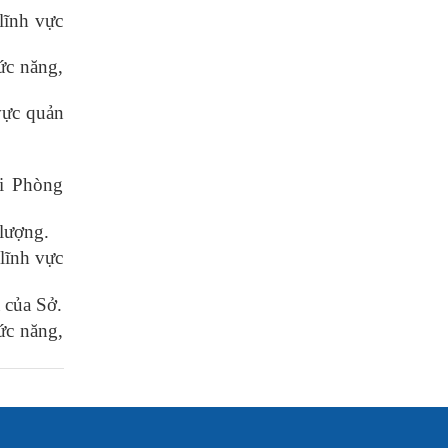
 lĩnh vực
ức năng,
vực quản
ới Phòng
 lượng.
 lĩnh vực
à của Sở.
ức năng,