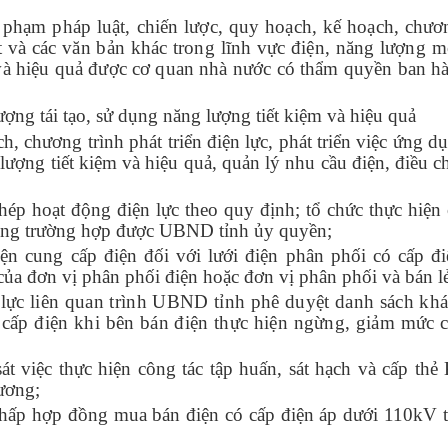
 phạm pháp luật, chiến lược,
quy hoạch, kế hoạch, chươn
t và các văn bản khác trong lĩnh vực điện, năng lượng m
m và hiệu quả được cơ quan nhà nước có thẩm quyền ban h
ượng tái tạo, sử dụng năng lượng tiết kiệm và hiệu quả
h, chương trình phát triển điện lực, phát triển việc ứng 
lượng tiết kiệm và hiệu quả, quản lý nhu cầu điện, điều 
ép hoạt động điện lực theo quy định; tổ chức thực hiện 
trong trường hợp được UBND tỉnh ủy quyền;
ện cung cấp điện đối với lưới điện phân phối có cấp đi
ủa đơn vị phân phối điện hoặc đơn vị phân phối và bán lẻ
n lực liên quan trình UBND tỉnh phê duyệt danh sách kh
n cấp điện khi bên bán điện thực hiện ngừng, giảm mức 
t việc thực hiện công tác tập huấn, sát hạch và cấp thẻ 
ương;
h chấp hợp đồng mua bán điện có cấp điện áp dưới 110kV 