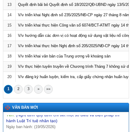
13
Quyết định bãi bỏ Quyết định số 18/2022/QĐ-UBND ngày 13/5/2022 
Tên:
(Kế hoạch thực hiện Nghị quyết số 57-NQ/TW, ngày
22/12/2024 của Bộ Chính trị về đột phá phát triển khoa học,
14
V/v triển khai Nghị định số 235/2025/NĐ-CP ngày 27 tháng 8 năm
công nghệ, đổi mới sáng tạo và chuyển đổi số quốc gia năm
2026)
15
V/v triển khai thực hiện Công văn số 6074/BCT-ATMT ngày 14 t
Ngày ban hành: (09/05/2026)
16
V/v hướng dẫn các đơn vị có hoạt động sử dụng vật liệu nổ công n
Số:
3092/SCT-QLTM
Tên:
(Tuyên truyền, phổ biến thông tin Sổ tay hướng dẫn thực
17
V/v triển khai thực hiện Nghị định số 205/2025/NĐ-CP ngày 14 th
thi, hỏi đáp các quy định SPS trong xuất khẩu nông - lâm - thủy
18
V/v triển khai văn bản của Trung ương về khoáng sản
sản vào thị trường EU)
Ngày ban hành: (12/07/2026)
19
V/v thực hiện tuyên truyền về Chương trình Tháng 7 không sử dụ
Số:
1771/SCT-VP
20
V/v đăng ký huấn luyện, kiểm tra, cấp giấy chứng nhận huấn luyện
Tên:
(V/v triển khai thực hiện Thông báo số 01-TB/CQTTBCĐ
ngày 16/4/2026 của Cơ quan thường trực BCĐ nghị quyết số
1
2
3
»
»»
57-NQ/TW)
Ngày ban hành: (09/05/2026)
Số:
142/2026/NĐ-CP
VĂN BẢN MỚI
Tên:
(Nghị định quy định chi tiết một số điều và biện pháp thi
hành Luật Trí tuệ nhân tạo)
Ngày ban hành: (19/05/2026)