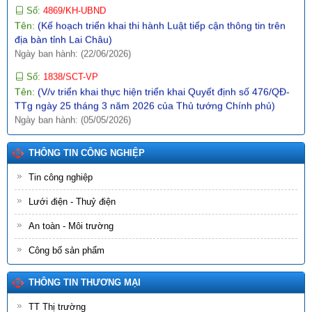
Số:
4869/KH-UBND
Tên:
(Kế hoạch triển khai thi hành Luật tiếp cận thông tin trên
địa bàn tỉnh Lai Châu)
Ngày ban hành: (22/06/2026)
Số:
1838/SCT-VP
Tên:
(V/v triển khai thực hiện triển khai Quyết định số 476/QĐ-
TTg ngày 25 tháng 3 năm 2026 của Thủ tướng Chính phủ)
Ngày ban hành: (05/05/2026)
Số:
1044/QĐ-UBND
Tên:
(Quyết định ban hành Khung kiến trúc dữ liệu, Khung quản
THÔNG TIN CÔNG NGHIỆP
trị, quản lý dữ liệu, Từ điển dữ liệu, Danh mục dữ liệu chủ, danh
Tin công nghiệp
mục dữ liệu dùng chung tỉnh Lai Châu)
Ngày ban hành: (09/07/2026)
Lưới điện - Thuỷ điện
Số:
1864/SCT-VP
An toàn - Môi trường
Tên:
(V/v triển khai thực hiện triển khai Kế hoạch số 3330/KH-
UBND ngày 03/5/2026 của UBND tỉnh về đánh giá hoạt động
Công bố sản phẩm
khoa học, công nghệ và đổi mới sáng tạo năm 2026 trên địa
bàn tỉnh Lai Châu)
THÔNG TIN THƯƠNG MẠI
Ngày ban hành: (03/05/2026)
TT Thị trường