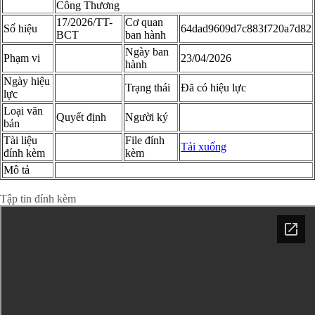
Công Thương
17/2026/TT-
Cơ quan
Số hiệu
64dad9609d7c883f720a7d82
BCT
ban hành
Ngày ban
Phạm vi
23/04/2026
hành
Ngày hiệu
Trạng thái
Đã có hiệu lực
lực
Loại văn
Quyết định
Người ký
bản
Tài liệu
File đính
Tải xuống
đính kèm
kèm
Mô tả
Xem chi tiết toàn văn
Tập tin đính kèm