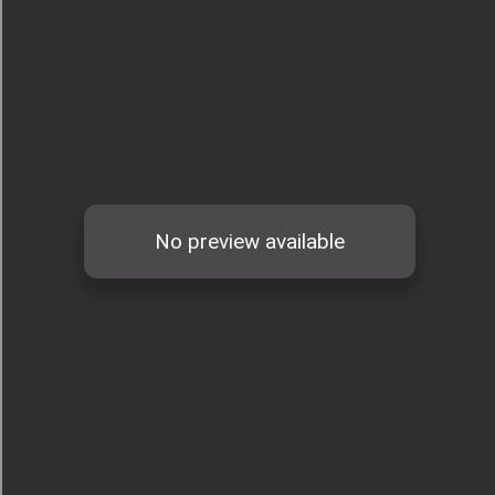
Số:
1792/KH-SCT
Tên:
(Kế hoạch thực hiện Nghị quyết số 57-NQ/TW, ngày 22/12/2024
của Bộ Chính trị về đột phá phát triển khoa học, công nghệ, đổi mới sáng
tạo và chuyển đổi số quốc gia năm 2026)
Ngày ban hành: (09/05/2026)
Số:
3092/SCT-QLTM
Tên:
(Tuyên truyền, phổ biến thông tin Sổ tay hướng dẫn thực thi, hỏi
đáp các quy định SPS trong xuất khẩu nông - lâm - thủy sản vào thị
trường EU)
Ngày ban hành: (12/07/2026)