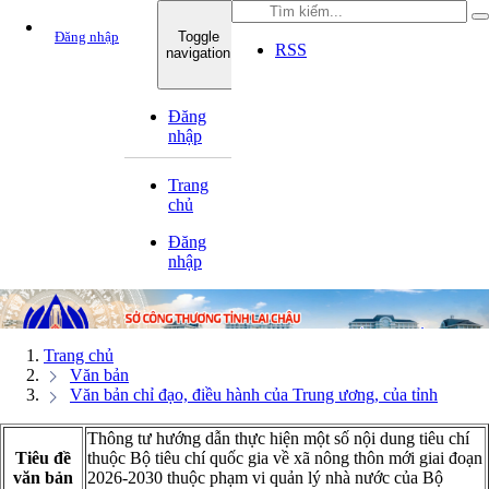
Đăng nhập
Toggle
TRANG CHỦ
GIỚI THIỆU
THÔNG
RSS
navigation
Đăng
nhập
Trang
chủ
Đăng
nhập
Trang chủ
Văn bản
Văn bản chỉ đạo, điều hành của Trung ương, của tỉnh
Thông tư hướng dẫn thực hiện một số nội dung tiêu chí
Tiêu đề
thuộc Bộ tiêu chí quốc gia về xã nông thôn mới giai đoạn
văn bản
2026-2030 thuộc phạm vi quản lý nhà nước của Bộ