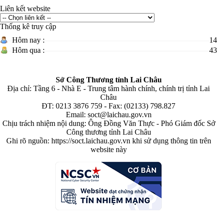
Liên kết website
Ngày ban hành: (09/05/2026)
Thống kê truy cập
Số:
180/2026/NĐ-CP
Hôm nay :
14
Tên:
(Nghị định Quy định về dịch vụ hấp thu và lưu giữ các bon của
Hôm qua :
43
rừng)
Ngày ban hành: (02/06/2026)
Sở Công Thương tỉnh Lai Châu
Số:
2511/SCT-QLCN
Địa chỉ: Tầng 6 - Nhà E - Trung tâm hành chính, chính trị tỉnh Lai
Châu
Tên:
(Thông tư triển khai thực hiện Quyết định số 1355/QĐ-BCT ngày
ĐT: 0213 3876 759 - Fax: (02133) 798.827
08/6/2026 của Bộ Công Thương phê duyệt Đề án phát triển công nghiệp
Email: soct@laichau.gov.vn
sinh học thành ngành kinh tế - kỹ thuật lĩnh vực Công Thương)
Chịu trách nhiệm nội dung: Ông Đồng Văn Thực - Phó Giám đốc Sở
Công thương tỉnh Lai Châu
Ngày ban hành: (20/06/2026)
Ghi rõ nguồn: https://soct.laichau.gov.vn khi sử dụng thông tin trên
website này