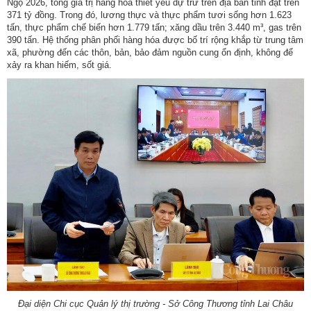
Ngọ 2026, tổng giá trị hàng hóa thiết yếu dự trữ trên địa bàn tỉnh đạt trên
371 tỷ đồng. Trong đó, lương thực và thực phẩm tươi sống hơn 1.623
tấn, thực phẩm chế biến hơn 1.779 tấn; xăng dầu trên 3.440 m³, gas trên
390 tấn. Hệ thống phân phối hàng hóa được bố trí rộng khắp từ trung tâm
xã, phường đến các thôn, bản, bảo đảm nguồn cung ổn định, không để
xảy ra khan hiếm, sốt giá.
Đại diện Chi cục Quản lý thị trường - Sở Công Thương tỉnh Lai Châu