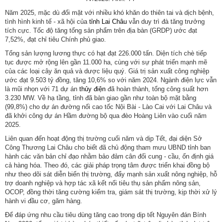
Năm 2025, mặc dù đối mặt với nhiều khó khăn do thiên tai và dịch bệnh,
tình hình kinh tế - xã hội của
tỉnh Lai Châu
vẫn duy trì đà tăng trưởng
tích cực. Tốc độ tăng tổng sản phẩm trên địa bàn (GRDP) ước đạt
7,52%, đạt chỉ tiêu Chính phủ giao.
Tổng sản lượng lương thực có hạt đạt 226.000 tấn. Diện tích chè tiếp
tục được mở rộng lên gần 11.000 ha, cùng với sự phát triển mạnh mẽ
của các loại cây ăn quả và dược liệu quý. Giá trị sản xuất công nghiệp
ước đạt 9.503 tỷ đồng, tăng 10,6% so với năm 2024. Ngành điện lực vẫn
là mũi nhọn với 71 dự án
thủy điện
đã hoàn thành, tổng công suất hơn
3.230 MW. Về hạ tầng, tỉnh đã bàn giao gần như toàn bộ mặt bằng
(99,8%) cho dự án đường nối cao tốc Nội Bài - Lào Cai với Lai Châu và
đã khởi công dự án Hầm đường bộ qua đèo Hoàng Liên vào cuối năm
2025.
Liên quan đến hoạt động thị trường cuối năm và dịp Tết, đại diện Sở
Công Thương Lai Châu cho biết đã chủ động tham mưu UBND tỉnh ban
hành các văn bản chỉ đạo nhằm bảo đảm cân đối cung - cầu, ổn định giá
cả hàng hóa. Theo đó, các giải pháp trọng tâm được triển khai đồng bộ
như theo dõi sát diễn biến thị trường, đẩy mạnh sản xuất nông nghiệp, hỗ
trợ doanh nghiệp và hợp tác xã kết nối tiêu thụ sản phẩm nông sản,
OCOP, đồng thời tăng cường kiểm tra, giám sát thị trường, kịp thời xử lý
hành vi đầu cơ, găm hàng.
Để đáp ứng nhu cầu tiêu dùng tăng cao trong dịp tết Nguyên đán Bính