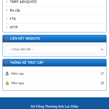
Số:
180/2026/NĐ-CP
TMĐT &BVQLNTD
Tên:
(Nghị định Quy định về dịch vụ hấp thu và lưu giữ các bon
Đa cấp
của rừng)
Ngày ban hành: (02/06/2026)
FTA
Số:
2511/SCT-QLCN
ATTP
Tên:
(Thông tư triển khai thực hiện Quyết định số 1355/QĐ-
BCT ngày 08/6/2026 của Bộ Công Thương phê duyệt Đề án
LIÊN KẾT WEBSITE
phát triển công nghiệp sinh học thành ngành kinh tế - kỹ thuật
lĩnh vực Công Thương)
Ngày ban hành: (20/06/2026)
THỐNG KÊ TRUY CẬP
Hôm nay :
17
Hôm qua :
20
Sở Công Thương tỉnh Lai Châu