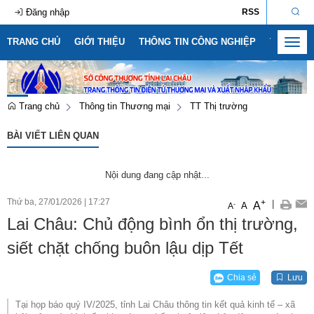
Đăng nhập
RSS
TRANG CHỦ
GIỚI THIỆU
THÔNG TIN CÔNG NGHIỆP
THÔNG T
Toggl
navig
Trang chủ
Thông tin Thương mại
TT Thị trường
BÀI VIẾT LIÊN QUAN
Nội dung đang cập nhật...
Thứ ba, 27/01/2026
|
17:27
+
|
A
-
A
A
Lai Châu: Chủ động bình ổn thị trường,
siết chặt chống buôn lậu dịp Tết
Chia sẻ
Lưu
Tại họp báo quý IV/2025, tỉnh Lai Châu thông tin kết quả kinh tế – xã