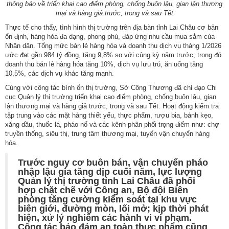
thông báo về triển khai cao điểm phòng, chống buôn lậu, gian lận thương
mại và hàng giả trước, trong và sau Tết
Thực tế cho thấy, tình hình thị trường trên địa bàn tỉnh Lai Châu cơ bản
ổn định, hàng hóa đa dạng, phong phú, đáp ứng nhu cầu mua sắm của
Nhân dân. Tổng mức bán lẻ hàng hóa và doanh thu dịch vụ tháng 1/2026
ước đạt gần 984 tỷ đồng, tăng 9,8% so với cùng kỳ năm trước; trong đó
doanh thu bán lẻ hàng hóa tăng 10%, dịch vụ lưu trú, ăn uống tăng
10,5%, các dịch vụ khác tăng mạnh.
Cùng với công tác bình ổn thị trường, Sở Công Thương đã chỉ đạo Chi
cục Quản lý thị trường triển khai cao điểm phòng, chống buôn lậu, gian
lận thương mại và hàng giả trước, trong và sau Tết. Hoạt động kiểm tra
Số:
1792/KH-SCT
tập trung vào các mặt hàng thiết yếu, thực phẩm, rượu bia, bánh kẹo,
Tên:
(Kế hoạch thực hiện Nghị quyết số 57-NQ/TW, ngày
xăng dầu, thuốc lá, pháo nổ và các kênh phân phối trọng điểm như: chợ
22/12/2024 của Bộ Chính trị về đột phá phát triển khoa học,
truyền thống, siêu thị, trung tâm thương mại, tuyến vận chuyển hàng
công nghệ, đổi mới sáng tạo và chuyển đổi số quốc gia năm
hóa.
2026)
Trước nguy cơ buôn bán, vận chuyển pháo
Ngày ban hành: (09/05/2026)
nhập lậu gia tăng dịp cuối năm, lực lượng
Quản lý thị trường tỉnh Lai Châu đã phối
Số:
3092/SCT-QLTM
hợp chặt chẽ với Công an, Bộ đội Biên
Tên:
(Tuyên truyền, phổ biến thông tin Sổ tay hướng dẫn thực
phòng tăng cường kiểm soát tại khu vực
thi, hỏi đáp các quy định SPS trong xuất khẩu nông - lâm - thủy
biên giới, đường mòn, lối mở; kịp thời phát
sản vào thị trường EU)
hiện, xử lý nghiêm các hành vi vi phạm.
Ngày ban hành: (12/07/2026)
Công tác bảo đảm an toàn thực phẩm cũng