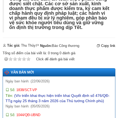
được siết chặt. Các cơ sở sản xuất, kinh
Số:
1771/SCT-VP
doanh thực phẩm được kiểm tra, ký cam kết
Tên:
(V/v triển khai thực hiện Thông báo số 01-TB/CQTTBCĐ
chấp hành quy định pháp luật; các hành vi
ngày 16/4/2026 của Cơ quan thường trực BCĐ nghị quyết số
vi phạm đều bị xử lý nghiêm, góp phần bảo
57-NQ/TW)
vệ sức khỏe người tiêu dùng và giữ vững
ổn định thị trường trong dịp Tết.
Ngày ban hành: (09/05/2026)
Số:
142/2026/NĐ-CP
Tên:
(Nghị định quy định chi tiết một số điều và biện pháp thi
Tác giả:
Thu Thủy
Nguồn:
Báo Công thương
Copy link
hành Luật Trí tuệ nhân tạo)
Ngày ban hành: (19/05/2026)
Tổng số điểm của bài viết là:
0
trong
0
đánh giá
Click để đánh giá bài viết
Số:
4869/KH-UBND
Tên:
(Kế hoạch triển khai thi hành Luật tiếp cận thông tin trên
địa bàn tỉnh Lai Châu)
VĂN BẢN MỚI
Ngày ban hành: (22/06/2026)
Số:
1838/SCT-VP
Tên:
(V/v triển khai thực hiện triển khai Quyết định số 476/QĐ-
TTg ngày 25 tháng 3 năm 2026 của Thủ tướng Chính phủ)
Ngày ban hành: (05/05/2026)
Số:
1044/QĐ-UBND
Tên:
(Quyết định ban hành Khung kiến trúc dữ liệu, Khung quản