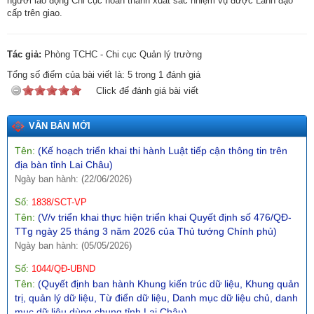
người lao động Chi cục hoàn thành xuất sắc nhiệm vụ được Lãnh đạo
ngày 16/4/2026 của Cơ quan thường trực BCĐ nghị quyết số
cấp trên giao.
57-NQ/TW)
Ngày ban hành: (09/05/2026)
Tác giả:
Phòng TCHC - Chi cục Quản lý trường
Số:
142/2026/NĐ-CP
Tổng số điểm của bài viết là:
5
trong
1
đánh giá
Tên:
(Nghị định quy định chi tiết một số điều và biện pháp thi
Click để đánh giá bài viết
hành Luật Trí tuệ nhân tạo)
Ngày ban hành: (19/05/2026)
VĂN BẢN MỚI
Số:
4869/KH-UBND
Tên:
(Kế hoạch triển khai thi hành Luật tiếp cận thông tin trên
địa bàn tỉnh Lai Châu)
Ngày ban hành: (22/06/2026)
Số:
1838/SCT-VP
Tên:
(V/v triển khai thực hiện triển khai Quyết định số 476/QĐ-
TTg ngày 25 tháng 3 năm 2026 của Thủ tướng Chính phủ)
Ngày ban hành: (05/05/2026)
Số:
1044/QĐ-UBND
Tên:
(Quyết định ban hành Khung kiến trúc dữ liệu, Khung quản
trị, quản lý dữ liệu, Từ điển dữ liệu, Danh mục dữ liệu chủ, danh
mục dữ liệu dùng chung tỉnh Lai Châu)