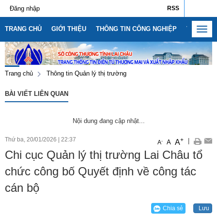
Đăng nhập
RSS
TRANG CHỦ
GIỚI THIỆU
THÔNG TIN CÔNG NGHIỆP
THÔNG T
Toggl
navig
Trang chủ
Thông tin Quản lý thị trường
BÀI VIẾT LIÊN QUAN
Nội dung đang cập nhật...
Thứ ba, 20/01/2026
|
22:37
+
|
A
-
A
A
Chi cục Quản lý thị trường Lai Châu tổ
chức công bố Quyết định về công tác
cán bộ
Chia sẻ
Lưu