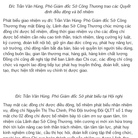
Đ/c Trần Văn Hùng, Phó Giám đốc Sở Công Thương trao các Quyết
định
điều động và bổ nhiệm
Phát biểu giao nhiệm vụ đ/c Trần Văn Hùng- Phó Giám đốc Sở Công
Thương thay mặt Đảng ủy, Lãnh đạo Sở Công Thương chúc mừng các
đồng chí được bổ nhiệm, đồng thời giao nhiệm vụ cho các đồng chí
được bổ nhiệm cần nêu cao tinh thần, trách nhiệm, tăng cường kỷ luật,
kỷ cương, đoàn kết nội bộ, giữ gìn đạo đức công vụ, phát huy năng lực,
sở trường, chủ động nắm bắt địa bàn, bảo vệ quyền lợi người tiêu dùng,
Số:
1792/KH-SCT
chống buôn lậu, gian lận thương mại, hàng giả, hàng kém chất lượng.
Đồng chí cũng đề nghị tập thể ban Lãnh đạo Chi cục, các đồng chí công
Tên:
(Kế hoạch thực hiện Nghị quyết số 57-NQ/TW, ngày
chức và người lao động tiếp tục phát huy truyền thống, đoàn kết, sáng
22/12/2024 của Bộ Chính trị về đột phá phát triển khoa học,
tạo, thực hiện tốt nhiệm vụ chính trị được giao.
công nghệ, đổi mới sáng tạo và chuyển đổi số quốc gia năm
2026)
Ngày ban hành: (09/05/2026)
Số:
3092/SCT-QLTM
Đ/c Trần Văn Hùng, Phó Giám đốc Sở phát biểu tại Hội nghị
Tên:
(Tuyên truyền, phổ biến thông tin Sổ tay hướng dẫn thực
Thay mặt các đồng chí được điều động, bổ nhiệm phát biểu nhận nhiệm
thi, hỏi đáp các quy định SPS trong xuất khẩu nông - lâm - thủy
vụ, đồng chí Nguyễn Thị Thu Chinh, Phó Đội trưởng Đội QLTT số 1 thay
sản vào thị trường EU)
mặt cho 02 đồng chí được bổ nhiệm bày tỏ cảm ơn sự quan tâm, tín
Ngày ban hành: (12/07/2026)
nhiệm của Lãnh đạo Sở Công Thương, trên cương vị mới xin hứa trong
thời tới luôn nâng cao tinh thần trách nhiệm, tận tâm tận lực, phát huy
Số:
1771/SCT-VP
kinh nghiệm công tác, cầu thị học hỏi, đoàn kết cùng tập thể công chức,
Tên:
(V/v triển khai thực hiện Thông báo số 01-TB/CQTTBCĐ