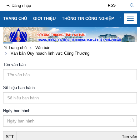
Đăng nhập
RSS
TRANG CHỦ
GIỚI THIỆU
THÔNG TIN CÔNG NGHIỆP
THÔNG T
Toggl
navig
Trang chủ
Văn bản
Văn bản Quy hoạch lĩnh vực Công Thương
Số:
1792/KH-SCT
Tên văn bản
Tên:
(Kế hoạch thực hiện Nghị quyết số 57-NQ/TW, ngày
22/12/2024 của Bộ Chính trị về đột phá phát triển khoa học,
công nghệ, đổi mới sáng tạo và chuyển đổi số quốc gia năm
2026)
Số hiệu ban hành
Ngày ban hành: (09/05/2026)
Số:
3092/SCT-QLTM
Tên:
(Tuyên truyền, phổ biến thông tin Sổ tay hướng dẫn thực
Ngày ban hành
thi, hỏi đáp các quy định SPS trong xuất khẩu nông - lâm - thủy
sản vào thị trường EU)
Ngày ban hành: (12/07/2026)
STT
Tên văn 
Số:
1771/SCT-VP