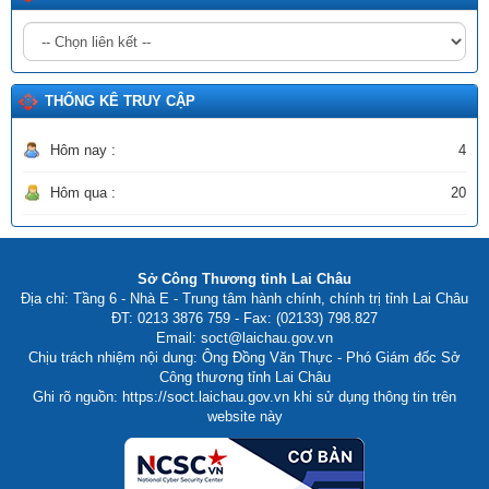
của rừng)
Ngày ban hành: (02/06/2026)
Số:
2511/SCT-QLCN
THỐNG KÊ TRUY CẬP
Tên:
(Thông tư triển khai thực hiện Quyết định số 1355/QĐ-
BCT ngày 08/6/2026 của Bộ Công Thương phê duyệt Đề án
phát triển công nghiệp sinh học thành ngành kinh tế - kỹ thuật
Hôm nay :
4
lĩnh vực Công Thương)
Ngày ban hành: (20/06/2026)
Hôm qua :
20
Sở Công Thương tỉnh Lai Châu
Địa chỉ: Tầng 6 - Nhà E - Trung tâm hành chính, chính trị tỉnh Lai Châu
ĐT: 0213 3876 759 - Fax: (02133) 798.827
Email: soct@laichau.gov.vn
Chịu trách nhiệm nội dung: Ông Đồng Văn Thực - Phó Giám đốc Sở
Công thương tỉnh Lai Châu
Ghi rõ nguồn: https://soct.laichau.gov.vn khi sử dụng thông tin trên
website này