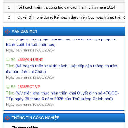
Tên:
(V/v triển khai thực hiện Thông báo số 01-TB/CQTTBCĐ
1
Kế hoạch kiểm tra công tác cải cách hành chính năm 2024
ngày 16/4/2026 của Cơ quan thường trực BCĐ nghị quyết số
57-NQ/TW)
2
Quyết định phê duyệt Kế hoạch thực hiện Quy hoạch phát triển đi
Ngày ban hành: (09/05/2026)
Số:
142/2026/NĐ-CP
VĂN BẢN MỚI
Tên:
(Nghị định quy định chi tiết một số điều và biện pháp thi
hành Luật Trí tuệ nhân tạo)
Ngày ban hành: (19/05/2026)
Số:
4869/KH-UBND
Tên:
(Kế hoạch triển khai thi hành Luật tiếp cận thông tin trên
địa bàn tỉnh Lai Châu)
Ngày ban hành: (22/06/2026)
Số:
1838/SCT-VP
Tên:
(V/v triển khai thực hiện triển khai Quyết định số 476/QĐ-
TTg ngày 25 tháng 3 năm 2026 của Thủ tướng Chính phủ)
Ngày ban hành: (05/05/2026)
Số:
1044/QĐ-UBND
THÔNG TIN CÔNG NGHIỆP
Tên:
(Quyết định ban hành Khung kiến trúc dữ liệu, Khung quản
trị, quản lý dữ liệu, Từ điển dữ liệu, Danh mục dữ liệu chủ, danh
Tin công nghiệp