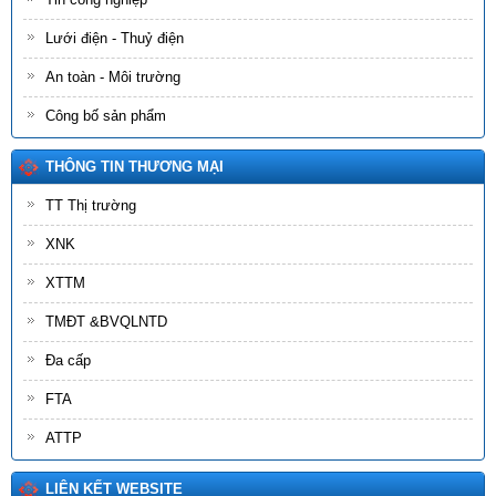
mục dữ liệu dùng chung tỉnh Lai Châu)
Ngày ban hành: (09/07/2026)
Lưới điện - Thuỷ điện
Số:
1864/SCT-VP
An toàn - Môi trường
Tên:
(V/v triển khai thực hiện triển khai Kế hoạch số 3330/KH-
UBND ngày 03/5/2026 của UBND tỉnh về đánh giá hoạt động
Công bố sản phẩm
khoa học, công nghệ và đổi mới sáng tạo năm 2026 trên địa
bàn tỉnh Lai Châu)
THÔNG TIN THƯƠNG MẠI
Ngày ban hành: (03/05/2026)
TT Thị trường
Số:
17/2026/TT-BCT
Tên:
(Thông tư hướng dẫn thực hiện một số nội dung tiêu chí
XNK
thuộc Bộ tiêu chí quốc gia về xã nông thôn mới giai đoạn 2026-
XTTM
2030 thuộc phạm vi quản lý nhà nước của Bộ Công Thương)
Ngày ban hành: (23/04/2026)
TMĐT &BVQLNTD
Số:
1875/SCT-VP
Đa cấp
Tên:
(V/v triển khai thực hiện Chương trình công tác năm 2026
và Kế hoạch bảo đảm an ninh mạng, bảo mật thông tin và an
FTA
ninh dữ liệu)
Ngày ban hành: (09/05/2026)
ATTP
Số:
180/2026/NĐ-CP
LIÊN KẾT WEBSITE
Tên:
(Nghị định Quy định về dịch vụ hấp thu và lưu giữ các bon