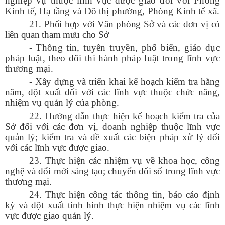
nghiệp vụ thuộc lĩnh vực được giao đối với Phòng
TTg ngày 25 tháng 3 năm 2026 của Thủ tướng Chính phủ)
Kinh tế, Hạ tầng và Đô thị phường, Phòng Kinh tế xã.
Ngày ban hành: (05/05/2026)
21. Phối hợp với Văn phòng Sở và các đơn vị có
liên quan tham mưu cho Sở
Số:
1044/QĐ-UBND
Tên:
(Quyết định ban hành Khung kiến trúc dữ liệu, Khung quản
-
Thông tin, tuyên truyền, phổ biến, giáo dục
trị, quản lý dữ liệu, Từ điển dữ liệu, Danh mục dữ liệu chủ, danh
pháp luật, theo dõi thi hành pháp luật trong lĩnh vực
mục dữ liệu dùng chung tỉnh Lai Châu)
thương mại.
Ngày ban hành: (09/07/2026)
- Xây dựng và triển khai kế hoạch kiểm tra hằng
năm, đột xuất đối với các lĩnh vực thuộc chức năng,
Số:
1864/SCT-VP
nhiệm vụ quản lý của phòng.
Tên:
(V/v triển khai thực hiện triển khai Kế hoạch số 3330/KH-
UBND ngày 03/5/2026 của UBND tỉnh về đánh giá hoạt động
22. Hướng dẫn thực hiện kế hoạch kiểm tra của
khoa học, công nghệ và đổi mới sáng tạo năm 2026 trên địa
Sở đối với các đơn vị, doanh nghiệp thuộc lĩnh vực
bàn tỉnh Lai Châu)
quản lý; kiểm tra và đề xuất các biện pháp xử lý đối
Ngày ban hành: (03/05/2026)
với các lĩnh vực được giao.
23. Thực hiện các nhiệm vụ về khoa học, công
Số:
17/2026/TT-BCT
nghệ và đổi mới sáng tạo; chuyển đổi số trong lĩnh vực
Tên:
(Thông tư hướng dẫn thực hiện một số nội dung tiêu chí
thuộc Bộ tiêu chí quốc gia về xã nông thôn mới giai đoạn 2026-
thương mại.
2030 thuộc phạm vi quản lý nhà nước của Bộ Công Thương)
24. Thực hiện công tác thông tin, báo cáo định
Ngày ban hành: (23/04/2026)
kỳ và đột xuất tình hình thực hiện nhiệm vụ các lĩnh
vực được giao quản lý.
Số:
1875/SCT-VP