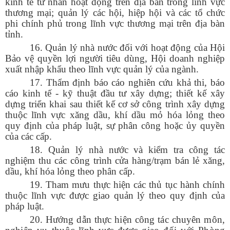
Số:
3092/SCT-QLTM
kinh tế tư nhân hoạt động trên địa bàn trong lĩnh vực
Tên:
(Tuyên truyền, phổ biến thông tin Sổ tay hướng dẫn thực
thương mại; quản lý các hội, hiệp hội và các tổ chức
thi, hỏi đáp các quy định SPS trong xuất khẩu nông - lâm - thủy
phi chính phủ trong lĩnh vực thương mại trên địa bàn
sản vào thị trường EU)
tỉnh.
Ngày ban hành: (12/07/2026)
16. Quản lý nhà nước đối với hoạt động của Hội
Bảo vệ quyền lợi người tiêu dùng, Hội doanh nghiệp
Số:
1771/SCT-VP
xuất nhập khẩu theo lĩnh vực quản lý của ngành.
Tên:
(V/v triển khai thực hiện Thông báo số 01-TB/CQTTBCĐ
ngày 16/4/2026 của Cơ quan thường trực BCĐ nghị quyết số
17. Thẩm định báo cáo nghiên cứu khả thi, báo
57-NQ/TW)
cáo kinh tế - kỹ thuật đầu tư xây dựng; thiết kế xây
Ngày ban hành: (09/05/2026)
dựng triển khai sau thiết kế cơ sở công trình xây dựng
thuộc lĩnh vực xăng dầu, khí dầu mỏ hóa lỏng theo
Số:
142/2026/NĐ-CP
quy định của pháp luật, sự phân công hoặc ủy quyền
Tên:
(Nghị định quy định chi tiết một số điều và biện pháp thi
của các cấp.
hành Luật Trí tuệ nhân tạo)
18. Quản lý nhà nước và
kiểm tra công tác
Ngày ban hành: (19/05/2026)
nghiệm thu các công trình
cửa hàng/trạm bán lẻ xăng,
Số:
4869/KH-UBND
dầu, khí hóa lỏng theo phân cấp
.
Tên:
(Kế hoạch triển khai thi hành Luật tiếp cận thông tin trên
19. Tham mưu thực hiện các thủ tục hành chính
địa bàn tỉnh Lai Châu)
thuộc lĩnh vực được giao quản lý theo quy định của
Ngày ban hành: (22/06/2026)
pháp luật.
Số:
1838/SCT-VP
20.
Hướng dẫn thực hiện công tác chuyên môn,
Tên:
(V/v triển khai thực hiện triển khai Quyết định số 476/QĐ-