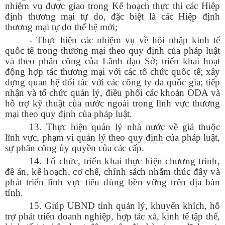
nhiệm vụ được giao trong Kế hoạch thực thi các Hiệp
định thương mại tự do, đặc biệt là các Hiệp định
thương mại tự do thế hệ mới;
- Thực hiện các nhiệm vụ về hội nhập kinh tế
quốc tế trong thương mại theo quy định của pháp luật
và theo phân công của Lãnh đạo Sở; triển khai hoạt
động hợp tác thương mại với các tổ chức quốc tế; xây
dựng quan hệ đối tác với các công ty đa quốc gia; tiếp
nhận và tổ chức quản lý, điều phối các khoản ODA và
hỗ trợ kỹ thuật của nước ngoài trong lĩnh vực thương
mại theo quy định của pháp luật.
13. Thực hiện quản lý nhà nước về giá thuộc
lĩnh vực, phạm vi quản lý theo quy định của pháp luật,
sự phân công ủy quyền của các cấp.
Số:
1792/KH-SCT
14.
Tổ chức, triển khai thực hiện chương trình,
Tên:
(Kế hoạch thực hiện Nghị quyết số 57-NQ/TW, ngày
đề án, kế hoạch, cơ chế, chính sách nhằm thúc đẩy và
22/12/2024 của Bộ Chính trị về đột phá phát triển khoa học,
phát triển lĩnh vực tiêu dùng bền vững trên địa bàn
công nghệ, đổi mới sáng tạo và chuyển đổi số quốc gia năm
tỉnh.
2026)
15. Giúp UBND tỉnh quản lý, khuyến khích, hỗ
Ngày ban hành: (09/05/2026)
trợ phát triển doanh nghiệp, hợp tác xã, kinh tế tập thể,