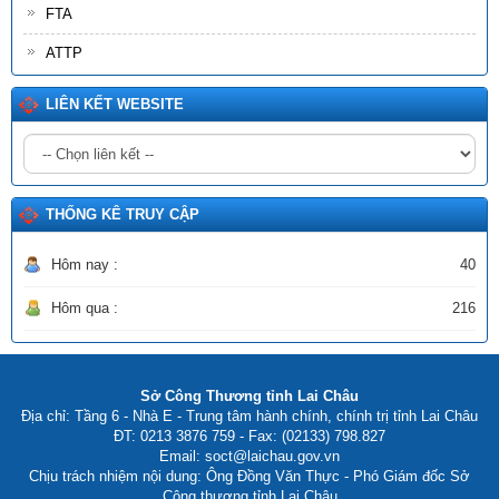
FTA
ATTP
LIÊN KẾT WEBSITE
THỐNG KÊ TRUY CẬP
Hôm nay :
40
Hôm qua :
216
Sở Công Thương tỉnh Lai Châu
Địa chỉ: Tầng 6 - Nhà E - Trung tâm hành chính, chính trị tỉnh Lai Châu
ĐT: 0213 3876 759 - Fax: (02133) 798.827
Email: soct@laichau.gov.vn
Chịu trách nhiệm nội dung: Ông Đồng Văn Thực - Phó Giám đốc Sở
Công thương tỉnh Lai Châu