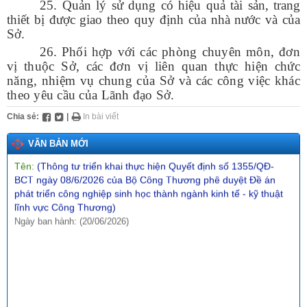
25. Quản lý sử dụng có hiệu quả tài sản, trang
Tên:
(V/v triển khai thực hiện Chương trình công tác năm 2026
và Kế hoạch bảo đảm an ninh mạng, bảo mật thông tin và an
thiết bị được giao theo quy định của nhà nước và của
ninh dữ liệu)
Sở.
Ngày ban hành: (09/05/2026)
26.
Phối hợp với các phòng chuyên môn, đơn
vị thuộc Sở, các đơn vị liên quan thực hiện chức
Số:
180/2026/NĐ-CP
năng, nhiệm vụ chung của Sở và các công việc khác
Tên:
(Nghị định Quy định về dịch vụ hấp thu và lưu giữ các bon
theo yêu cầu của Lãnh đạo Sở.
của rừng)
Ngày ban hành: (02/06/2026)
Chia sẻ:
|
In bài viết
Số:
2511/SCT-QLCN
VĂN BẢN MỚI
Tên:
(Thông tư triển khai thực hiện Quyết định số 1355/QĐ-
BCT ngày 08/6/2026 của Bộ Công Thương phê duyệt Đề án
phát triển công nghiệp sinh học thành ngành kinh tế - kỹ thuật
lĩnh vực Công Thương)
Ngày ban hành: (20/06/2026)