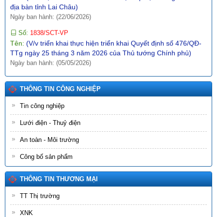
địa bàn tỉnh Lai Châu)
Ngày ban hành: (22/06/2026)
Số:
1838/SCT-VP
Tên:
(V/v triển khai thực hiện triển khai Quyết định số 476/QĐ-
TTg ngày 25 tháng 3 năm 2026 của Thủ tướng Chính phủ)
Ngày ban hành: (05/05/2026)
Số:
1044/QĐ-UBND
Tên:
(Quyết định ban hành Khung kiến trúc dữ liệu, Khung quản
THÔNG TIN CÔNG NGHIỆP
trị, quản lý dữ liệu, Từ điển dữ liệu, Danh mục dữ liệu chủ, danh
mục dữ liệu dùng chung tỉnh Lai Châu)
Tin công nghiệp
Ngày ban hành: (09/07/2026)
Lưới điện - Thuỷ điện
Số:
1864/SCT-VP
An toàn - Môi trường
Tên:
(V/v triển khai thực hiện triển khai Kế hoạch số 3330/KH-
UBND ngày 03/5/2026 của UBND tỉnh về đánh giá hoạt động
Công bố sản phẩm
khoa học, công nghệ và đổi mới sáng tạo năm 2026 trên địa
bàn tỉnh Lai Châu)
THÔNG TIN THƯƠNG MẠI
Ngày ban hành: (03/05/2026)
TT Thị trường
Số:
17/2026/TT-BCT
Tên:
(Thông tư hướng dẫn thực hiện một số nội dung tiêu chí
XNK
thuộc Bộ tiêu chí quốc gia về xã nông thôn mới giai đoạn 2026-