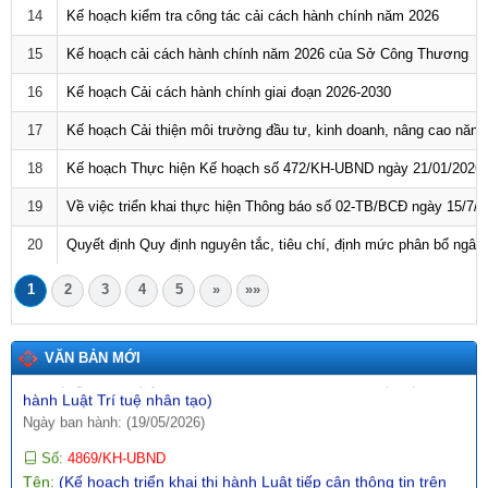
14
Kế hoạch kiểm tra công tác cải cách hành chính năm 2026
công nghệ, đổi mới sáng tạo và chuyển đổi số quốc gia năm
2026)
15
Kế hoạch cải cách hành chính năm 2026 của Sở Công Thương
Ngày ban hành: (09/05/2026)
16
Kế hoạch Cải cách hành chính giai đoạn 2026-2030
Số:
3092/SCT-QLTM
Tên:
(Tuyên truyền, phổ biến thông tin Sổ tay hướng dẫn thực
17
Kế hoạch Cải thiện môi trường đầu tư, kinh doanh, nâng cao năn
thi, hỏi đáp các quy định SPS trong xuất khẩu nông - lâm - thủy
sản vào thị trường EU)
18
Kế hoạch Thực hiện Kế hoạch số 472/KH-UBND ngày 21/01/2026 củ
Ngày ban hành: (12/07/2026)
19
Về việc triển khai thực hiện Thông báo số 02-TB/BCĐ ngày 15/7/
Số:
1771/SCT-VP
20
Quyết định Quy định nguyên tắc, tiêu chí, định mức phân bổ ngân
Tên:
(V/v triển khai thực hiện Thông báo số 01-TB/CQTTBCĐ
ngày 16/4/2026 của Cơ quan thường trực BCĐ nghị quyết số
57-NQ/TW)
1
2
3
4
5
»
»»
Ngày ban hành: (09/05/2026)
Số:
142/2026/NĐ-CP
VĂN BẢN MỚI
Tên:
(Nghị định quy định chi tiết một số điều và biện pháp thi
hành Luật Trí tuệ nhân tạo)
Ngày ban hành: (19/05/2026)
Số:
4869/KH-UBND
Tên:
(Kế hoạch triển khai thi hành Luật tiếp cận thông tin trên