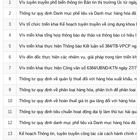
1
V/v tuyên truyền phổ biến thông tin Bản tin thị trường Úc từ ngày
2
Thông tư quy định Danh mục phế liệu và Danh mục hàng hóa đã q
3
V/v tổ chức triển khai Kế hoạch tuyên truyền về ứng dụng khoa học
4
V/v triển khai tổng hợp thông báo dự thảo và thông báo có hiệu l
5
V/v triển khai thực hiện Thông báo Kết luận số 384/TB-VPCP ng
6
V/v đôn đốc thực hiện các nhiệm vụ, giải pháp trọng tâm triển kh
7
V/v triển khai thực hiện Công văn số 6384/UBND-KTN ngày 27/7/
8
Thông tư quy định về quản lý thuế đối với hàng hóa xuất khẩu, nh
9
Thông tư quy định về phân loại hàng hóa, phân tích để phân loại 
10
Thông tư quy định về hoàn thuế giá trị gia tăng đối với hàng hó
11
Thông tư quy định tiêu chuẩn hoạt động đại lý làm thủ tục hải quan,
12
Thông tư quy định danh mục phế liệu và Danh mục hàng hóa đã qu
Số:
1792/KH-SCT
Tên:
(Kế hoạch thực hiện Nghị quyết số 57-NQ/TW, ngày
13
Kế hoạch Thông tin, tuyên truyền công tác cải cách hành chính n
22/12/2024 của Bộ Chính trị về đột phá phát triển khoa học,