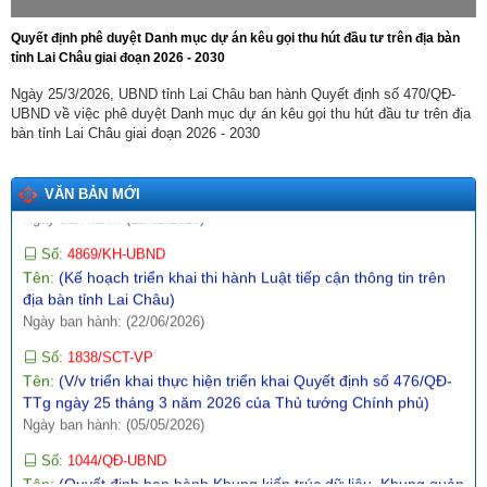
Số:
1771/SCT-VP
Quyết định phê duyệt Danh mục dự án kêu gọi thu hút đầu tư trên địa bàn
Tên:
(V/v triển khai thực hiện Thông báo số 01-TB/CQTTBCĐ
tỉnh Lai Châu giai đoạn 2026 - 2030
ngày 16/4/2026 của Cơ quan thường trực BCĐ nghị quyết số
57-NQ/TW)
Ngày 25/3/2026, UBND tỉnh Lai Châu ban hành Quyết định số 470/QĐ-
Ngày ban hành: (09/05/2026)
UBND về việc phê duyệt Danh mục dự án kêu gọi thu hút đầu tư trên địa
bàn tỉnh Lai Châu giai đoạn 2026 - 2030
Số:
142/2026/NĐ-CP
Tên:
(Nghị định quy định chi tiết một số điều và biện pháp thi
hành Luật Trí tuệ nhân tạo)
VĂN BẢN MỚI
Ngày ban hành: (19/05/2026)
Số:
4869/KH-UBND
Tên:
(Kế hoạch triển khai thi hành Luật tiếp cận thông tin trên
địa bàn tỉnh Lai Châu)
Ngày ban hành: (22/06/2026)
Số:
1838/SCT-VP
Tên:
(V/v triển khai thực hiện triển khai Quyết định số 476/QĐ-
TTg ngày 25 tháng 3 năm 2026 của Thủ tướng Chính phủ)
Ngày ban hành: (05/05/2026)
Số:
1044/QĐ-UBND
Tên:
(Quyết định ban hành Khung kiến trúc dữ liệu, Khung quản