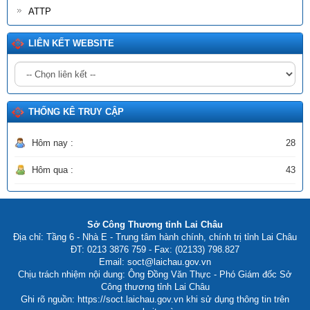
Số:
180/2026/NĐ-CP
ATTP
Tên:
(Nghị định Quy định về dịch vụ hấp thu và lưu giữ các bon
của rừng)
LIÊN KẾT WEBSITE
Ngày ban hành: (02/06/2026)
Số:
2511/SCT-QLCN
Tên:
(Thông tư triển khai thực hiện Quyết định số 1355/QĐ-
BCT ngày 08/6/2026 của Bộ Công Thương phê duyệt Đề án
phát triển công nghiệp sinh học thành ngành kinh tế - kỹ thuật
THỐNG KÊ TRUY CẬP
lĩnh vực Công Thương)
Ngày ban hành: (20/06/2026)
Hôm nay :
28
Hôm qua :
43
Sở Công Thương tỉnh Lai Châu
Địa chỉ: Tầng 6 - Nhà E - Trung tâm hành chính, chính trị tỉnh Lai Châu
ĐT: 0213 3876 759 - Fax: (02133) 798.827
Email: soct@laichau.gov.vn
Chịu trách nhiệm nội dung: Ông Đồng Văn Thực - Phó Giám đốc Sở
Công thương tỉnh Lai Châu
Ghi rõ nguồn: https://soct.laichau.gov.vn khi sử dụng thông tin trên