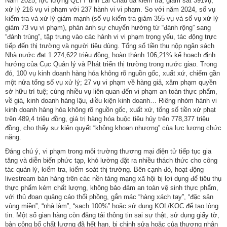
Năm 2025, lực lượng QLTT tỉnh Lai Châu đã kiểm tra, giám sát 391vụ,
xử lý 216 vụ vi phạm với 237 hành vi vi phạm. So với năm 2024, số vụ
kiểm tra và xử lý giảm mạnh (số vụ kiểm tra giảm 355 vụ và số vụ xử lý
giảm 73 vụ vi phạm), phản ánh sự chuyển hướng từ “đánh rộng” sang
“đánh trúng”, tập trung vào các hành vi vi phạm trọng yếu, tác động trực
tiếp đến thị trường và người tiêu dùng. Tổng số tiền thu nộp ngân sách
Nhà nước đạt 1.274,622 triệu đồng, hoàn thành 106,21% kế hoạch định
hướng của Cục Quản lý và Phát triển thị trường trong nước giao. Trong
đó, 100 vụ kinh doanh hàng hóa không rõ nguồn gốc, xuất xứ, chiếm gần
một nửa tổng số vụ xử lý; 27 vụ vi phạm về hàng giả, xâm phạm quyền
sở hữu trí tuệ; cùng nhiều vụ liên quan đến vi phạm an toàn thực phẩm,
về giá, kinh doanh hàng lậu, điều kiện kinh doanh… Riêng nhóm hành vi
kinh doanh hàng hóa không rõ nguồn gốc, xuất xứ, tổng số tiền xử phạt
trên 489,4 triệu đồng, giá trị hàng hóa buộc tiêu hủy trên 778,377 triệu
đồng, cho thấy sự kiên quyết “không khoan nhượng” của lực lượng chức
năng.
Đáng chú ý, vi phạm trong môi trường thương mại điện tử tiếp tục gia
tăng và diễn biến phức tạp, khó lường đặt ra nhiều thách thức cho công
tác quản lý, kiểm tra, kiểm soát thị trường. Bên cạnh đó, hoạt động
livestream bán hàng trên các nền tảng mạng xã hội bị lợi dụng để tiêu thụ
thực phẩm kém chất lượng, không bảo đảm an toàn vệ sinh thực phẩm,
với thủ đoạn quảng cáo thổi phồng, gắn mác “hàng xách tay”, “đặc sản
vùng miền”, “nhà làm”, “sạch 100%” hoặc sử dụng KOL/KOC để tạo lòng
tin. Một số gian hàng còn đăng tải thông tin sai sự thật, sử dụng giấy tờ,
bản công bố chất lượng đã hết hạn, bị chỉnh sửa hoặc của thương nhân