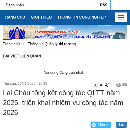
Đăng nhập
RSS
TRANG CHỦ
GIỚI THIỆU
THÔNG TIN CÔNG NGHIỆP
THÔNG T
Toggl
navig
Trang chủ
Thông tin Quản lý thị trường
BÀI VIẾT LIÊN QUAN
Nội dung đang cập nhật...
Thứ sáu, 16/01/2026
|
15:39
+
|
A
-
A
A
Lai Châu tổng kết công tác QLTT năm
2025, triển khai nhiệm vụ công tác năm
2026
Chia sẻ
Lưu