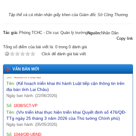
Số:
1771/SCT-VP
Tập thể và cá nhân nhận giấy khen của Giám đốc Sở Công Thương
Tên:
(V/v triển khai thực hiện Thông báo số 01-TB/CQTTBCĐ
ngày 16/4/2026 của Cơ quan thường trực BCĐ nghị quyết số
57-NQ/TW)
Tác giả:
Phòng TCHC - Chi cục Quản lý trường
Nguồn:
Nhân Dân
Ngày ban hành: (09/05/2026)
Copy link
Số:
142/2026/NĐ-CP
Tổng số điểm của bài viết là:
0
trong
0
đánh giá
Tên:
(Nghị định quy định chi tiết một số điều và biện pháp thi
Click để đánh giá bài viết
hành Luật Trí tuệ nhân tạo)
Ngày ban hành: (19/05/2026)
VĂN BẢN MỚI
Số:
4869/KH-UBND
Tên:
(Kế hoạch triển khai thi hành Luật tiếp cận thông tin trên
địa bàn tỉnh Lai Châu)
Ngày ban hành: (22/06/2026)
Số:
1838/SCT-VP
Tên:
(V/v triển khai thực hiện triển khai Quyết định số 476/QĐ-
TTg ngày 25 tháng 3 năm 2026 của Thủ tướng Chính phủ)
Ngày ban hành: (05/05/2026)
Số:
1044/QĐ-UBND