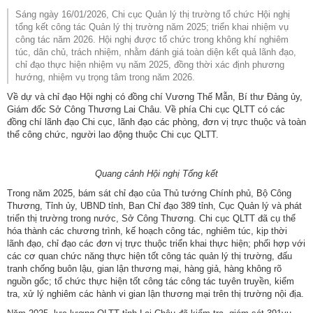
Sáng ngày 16/01/2026, Chi cục Quản lý thị trường tổ chức Hội nghị
tổng kết công tác Quản lý thị trường năm 2025; triển khai nhiệm vụ
công tác năm 2026. Hội nghị được tổ chức trong không khí nghiêm
túc, dân chủ, trách nhiệm, nhằm đánh giá toàn diện kết quả lãnh đạo,
chỉ đạo thực hiện nhiệm vụ năm 2025, đồng thời xác định phương
hướng, nhiệm vụ trọng tâm trong năm 2026.
Về dự và chỉ đạo Hội nghị có đồng chí Vương Thế Mẫn, Bí thư Đảng ủy,
Giám đốc Sở Công Thương Lai Châu. Về phía Chi cục QLTT có các
đồng chí lãnh đạo Chi cục, lãnh đạo các phòng, đơn vị trực thuộc và toàn
thể công chức, người lao động thuộc Chi cục QLTT.
Quang cảnh Hội nghị Tổng kết
Trong năm 2025, bám sát chỉ đạo của Thủ tướng Chính phủ, Bộ Công
Thương, Tỉnh ủy, UBND tỉnh, Ban Chỉ đạo 389 tỉnh, Cục Quản lý và phát
triển thị trường trong nước, Sở Công Thương. Chi cục QLTT đã cụ thể
hóa thành các chương trình, kế hoạch công tác, nghiêm túc, kịp thời
lãnh đạo, chỉ đạo các đơn vị trực thuộc triển khai thực hiện; phối hợp với
các cơ quan chức năng thực hiện tốt công tác quản lý thị trường, đấu
tranh chống buôn lậu, gian lận thương mại, hàng giả, hàng không rõ
nguồn gốc; tổ chức thực hiện tốt công tác công tác tuyên truyền, kiểm
tra, xử lý nghiêm các hành vi gian lận thương mại trên thị trường nội địa.