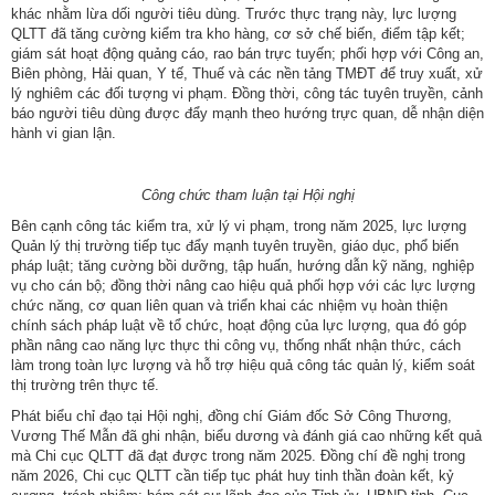
khác nhằm lừa dối người tiêu dùng. Trước thực trạng này, lực lượng
QLTT đã tăng cường kiểm tra kho hàng, cơ sở chế biến, điểm tập kết;
giám sát hoạt động quảng cáo, rao bán trực tuyến; phối hợp với Công an,
Biên phòng, Hải quan, Y tế, Thuế và các nền tảng TMĐT để truy xuất, xử
lý nghiêm các đối tượng vi phạm. Đồng thời, công tác tuyên truyền, cảnh
báo người tiêu dùng được đẩy mạnh theo hướng trực quan, dễ nhận diện
hành vi gian lận.
Công chức tham luận tại Hội nghị
Bên cạnh công tác kiểm tra, xử lý vi phạm, trong năm 2025, lực lượng
Quản lý thị trường tiếp tục đẩy mạnh tuyên truyền, giáo dục, phổ biến
pháp luật; tăng cường bồi dưỡng, tập huấn, hướng dẫn kỹ năng, nghiệp
vụ cho cán bộ; đồng thời nâng cao hiệu quả phối hợp với các lực lượng
chức năng, cơ quan liên quan và triển khai các nhiệm vụ hoàn thiện
chính sách pháp luật về tổ chức, hoạt động của lực lượng, qua đó góp
phần nâng cao năng lực thực thi công vụ, thống nhất nhận thức, cách
làm trong toàn lực lượng và hỗ trợ hiệu quả công tác quản lý, kiểm soát
thị trường trên thực tế.
Phát biểu chỉ đạo tại Hội nghị, đồng chí Giám đốc Sở Công Thương,
Vương Thế Mẫn đã ghi nhận, biểu dương và đánh giá cao những kết quả
mà Chi cục QLTT đã đạt được trong năm 2025. Đồng chí đề nghị trong
năm 2026, Chi cục QLTT cần tiếp tục phát huy tinh thần đoàn kết, kỷ