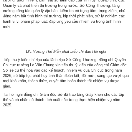
cương, trách nhiệm; bám sát sự lãnh đạo của Tỉnh ủy, UBND tỉnh, Cục
Quản lý và phát triển thị trường trong nước, Sở Công Thương; tăng
cường công tác quản lý địa bàn, kiểm tra có trọng tâm, trọng điểm; chủ
động nắm bắt tình hình thị trường, kịp thời phát hiện, xử lý nghiêm các
hành vi vi phạm pháp luật; đáp ứng yêu cầu nhiệm vụ trong tình hình
mới.
Đ/c Vương Thế Mẫn phát biểu chỉ đạo Hội nghị
Tiếp thu ý kiến chỉ đạo của lãnh đạo Sở Công Thương, đồng chí Quyền
Chi cục trưởng Lò Văn Chung xin tiếp thu ý kiến của đồng chí Giám đốc
Số:
1792/KH-SCT
Sở sẽ cụ thể hóa vào các kế hoạch, nhiệm vụ của Chi cục trong năm
Tên:
(Kế hoạch thực hiện Nghị quyết số 57-NQ/TW, ngày
2026; sẽ tiếp tục phát huy tinh thần đoàn kết, đổi mới, sáng tạo vượt qua
22/12/2024 của Bộ Chính trị về đột phá phát triển khoa học,
mọi khó khăn, thách thức, quyết tâm hoàn thành tốt nhiệm vụ được
công nghệ, đổi mới sáng tạo và chuyển đổi số quốc gia năm
giao.
2026)
Tại hội nghị đồng chí Giám đốc Sở đã trao tặng Giấy khen cho các tập
Ngày ban hành: (09/05/2026)
thể và cá nhân có thành tích xuất sắc trong thực hiện nhiệm vụ năm
2025.
Số:
3092/SCT-QLTM
Tên:
(Tuyên truyền, phổ biến thông tin Sổ tay hướng dẫn thực
thi, hỏi đáp các quy định SPS trong xuất khẩu nông - lâm - thủy
sản vào thị trường EU)
Ngày ban hành: (12/07/2026)