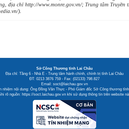
ng, địa chỉ http://www.monre.gov.vn/; Trung tâm Truyền t
edia.vn/).
Sở Công Thương tỉnh Lai Châu
Địa chỉ: Tầng 6 - Nhà E - Trung tâm hành chính, chính trị tỉnh Lai Châu
ĐT: 0213 3876 759 - Fax: (02133) 798.827
Email: soct@laichau.gov.vn
ch nhiệm nội dung: Ông Đồng Văn Thực - Phó Giám đốc Sở Công thương tỉnh
hi rõ nguồn: https://soct.laichau.gov.vn khi sử dụng thông tin trên website n