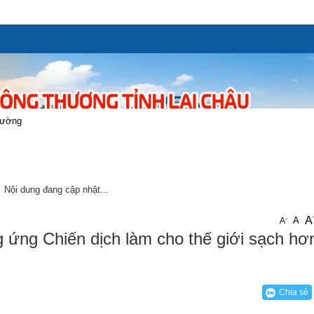
trường
Nội dung đang cập nhật...
A
-
A
A
 ứng Chiến dịch làm cho thế giới sạch h
Chia sẻ