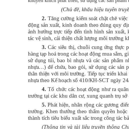
khuyến khích phát triển, sử dụng các sản phẩm t
(Chủ đề, khẩu hiệu tuyên truy
2.
Tăng cường kiểm soát chặt chẽ việc t
động sản xuất, kinh doanh theo đúng quy định
ảnh hưởng trực tiếp đến tình hình sản xuất,
tác vệ sinh, cải thiện chất lượng môi trường 
3.
Các siêu thị, chuỗi cung ứng thực p
hàng tạp hoá trong các hoạt động mua sắm, gi
sử dụng túi, bao bì nhựa và các sản phẩm 
nhựa…) để chứa, bao gói, sử dụng các sản 
thân thiện với môi trường.
Tiếp tục triển khai
nhựa theo Kế hoạch số 410/KH-SCT ngày 24
4.
Tổ chức các hoạt động như ra quân 
trường tại các khu dân cư, xung quanh trụ sở 
5.
Phát hiện, nhân rộng các gương điển
trường. Khen thưởng theo thẩm quyền hoặc 
thành tích tiêu biểu xuất sắc trong công tác b
(Thông tin và tài liệu truyền thông C