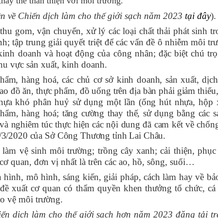
hay thế thân thiện với môi trường.
ền về Chiến dịch làm cho thế giới sạch năm 2023
tại đây
).
hu gom, vận chuyển, xử lý các loại chất thải phát sinh t
; tập trung giải quyết triệt để các vấn đề ô nhiễm môi t
 kinh doanh và hoạt động của công nhân; đặc biệt chú tr
khu vực sản xuất, kinh doanh.
hẩm, hàng hoá, các chủ cơ sở kinh doanh, sản xuất, dịch
ao đồ ăn, thực phẩm, đồ uống trên địa bàn phải giảm thiểu
nhựa khó phân huỷ sử dụng một lần (ống hút nhựa, hộp 
phẩm, hàng hoá; tăng cường thay thế, sử dụng bằng các 
 và
nghiêm túc
t
hực hiện các nội dung đã cam kết
về chống 
/3/2020 của Sở Công Thương tỉnh Lai Châu.
làm vệ sinh môi trường; trồng cây xanh; cải thiện, phục
cơ quan, đơn vị nhất là trên các ao, hồ, sông, suối…
 hình, mô hình, sáng kiến, giải pháp, cách làm hay về bả
đề xuất cơ quan có thẩm quyền khen thưởng tổ chức, cá
ảo vệ môi trường.
hiến dịch làm cho thế giới sạch hơn năm 2023 đăng tải t