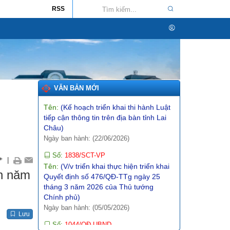
RSS
Ngày ban hành: (09/05/2026)
Số:
142/2026/NĐ-CP
Tên:
(Nghị định quy định chi tiết một số
điều và biện pháp thi hành Luật Trí tuệ
nhân tạo)
Ngày ban hành: (19/05/2026)
Số:
4869/KH-UBND
VĂN BẢN MỚI
Tên:
(Kế hoạch triển khai thi hành Luật
tiếp cận thông tin trên địa bàn tỉnh Lai
Châu)
Ngày ban hành: (22/06/2026)
Số:
1838/SCT-VP
Tên:
(V/v triển khai thực hiện triển khai
+
|
Quyết định số 476/QĐ-TTg ngày 25
ơn năm
tháng 3 năm 2026 của Thủ tướng
Chính phủ)
Ngày ban hành: (05/05/2026)
Số:
1044/QĐ-UBND
Lưu
Tên:
(Quyết định ban hành Khung kiến