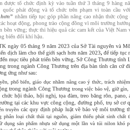
ơn được tổ chức định kỳ vào tuần thứ 3 tháng 9 hàng 
 quốc phát động và tổ chức trên phạm vi toàn cầu vớ
 hơn”
nhằm tiếp tục góp phần nâng cao nhận thức cộng
các hoạt động, phong trào cộng đồng vì môi trường hướng
iển bền vững; thực thi hiệu quả các cam kết của Việt Nam 
ng biến đổi khí hậu.
 ngày 05 tháng 9 năm 2023 của Sở Tài nguyên và Mô
iến dịch làm cho thế giới sạch hơn năm 2023
,
để tiếp tục 
 đến mục tiêu phát triển bền vững, Sở Công Thương tỉnh 
ộng trong ngành Công Thương trên địa bàn tỉnh căn cứ đi
ưởng ứng như sau:
uyền, phổ biến, giáo dục nhằm nâng cao ý thức, trách nhiệ
 động trong ngành Công Thương
trong việc bảo vệ, giữ gìn
 chức hội thảo, hội nghị, tọa đàm, treo băng rôn, pano, 
 trường tại các khu vực công cộng, đường phố, trụ sở cơ 
các quy định pháp luật về bảo vệ môi trường t
ên truyền
 phân loại chất thải tại nguồn, giảm thiểu phát sinh chất t
i sử dụng sản phẩm nhựa sử dụng một lần và túi nilon khó 