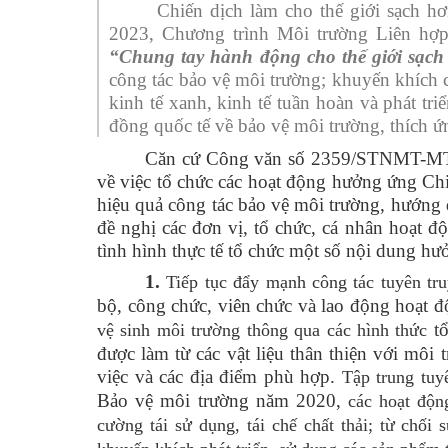
Chiến dịch làm cho thế giới sạch h
2023, Chương trình Môi trường Liên hợp
“Chung tay hành động cho thế giới sạch
công tác bảo vệ môi trường; khuyến khích 
kinh tế xanh, kinh tế tuần hoàn và phát tr
đồng quốc tế về bảo vệ môi trường, thích ứ
Căn cứ Công văn số 2359/STNMT-MTK
về việc tổ chức các hoạt động hưởng ứng Ch
hiệu quả công tác bảo vệ môi trường, hướng
đề nghị các đơn vị, tổ chức, cá nhân hoạt đ
tình hình thực tế tổ chức một số nội dung h
1.
Tiếp tục đẩy mạnh công tác tuyên tr
bộ, công chức, viên chức và lao động hoạt
tổ
vệ sinh môi trường thông qua các hình thức
được làm từ các vật liệu thân thiện với môi
việc và các địa điểm phù hợp.
Tập trung tuy
Bảo vệ môi trường năm 2020,
các hoạt động
cường tái sử dụng, tái chế chất thải; từ chố