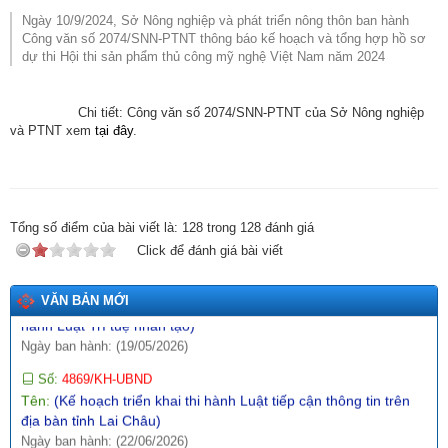
Ngày ban hành: (09/05/2026)
Ngày 10/9/2024, Sở Nông nghiệp và phát triển nông thôn ban hành
Công văn số 2074/SNN-PTNT thông báo kế hoạch và tổng hợp hồ sơ
Số:
3092/SCT-QLTM
dự thi Hội thi sản phẩm thủ công mỹ nghệ Việt Nam năm 2024
Tên:
(Tuyên truyền, phổ biến thông tin Sổ tay hướng dẫn thực
thi, hỏi đáp các quy định SPS trong xuất khẩu nông - lâm - thủy
sản vào thị trường EU)
Chi tiết: Công văn số 2074/SNN-PTNT của Sở Nông nghiệp
Ngày ban hành: (12/07/2026)
và PTNT xem
tại đây
.
Số:
1771/SCT-VP
Tên:
(V/v triển khai thực hiện Thông báo số 01-TB/CQTTBCĐ
ngày 16/4/2026 của Cơ quan thường trực BCĐ nghị quyết số
57-NQ/TW)
Tổng số điểm của bài viết là:
128
trong
128
đánh giá
Ngày ban hành: (09/05/2026)
Click để đánh giá bài viết
Số:
142/2026/NĐ-CP
Tên:
(Nghị định quy định chi tiết một số điều và biện pháp thi
VĂN BẢN MỚI
hành Luật Trí tuệ nhân tạo)
Ngày ban hành: (19/05/2026)
Số:
4869/KH-UBND
Tên:
(Kế hoạch triển khai thi hành Luật tiếp cận thông tin trên
địa bàn tỉnh Lai Châu)
Ngày ban hành: (22/06/2026)