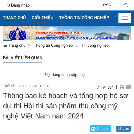
Đăng nhập
RSS
TRANG CHỦ
GIỚI THIỆU
THÔNG TIN CÔNG NGHIỆP
THÔNG T
Toggl
navig
Trang chủ
Thông tin Công nghiệp
Tin công nghiệp
BÀI VIẾT LIÊN QUAN
Nội dung đang cập nhật...
Thứ sáu, 13/09/2024
|
16:34
+
|
A
-
A
A
Thông báo kế hoạch và tổng hợp hồ sơ
dự thi Hội thi sản phẩm thủ công mỹ
Số:
1792/KH-SCT
nghệ Việt Nam năm 2024
Tên:
(Kế hoạch thực hiện Nghị quyết số 57-NQ/TW, ngày
22/12/2024 của Bộ Chính trị về đột phá phát triển khoa học,
công nghệ, đổi mới sáng tạo và chuyển đổi số quốc gia năm
Chia sẻ
Lưu
2026)