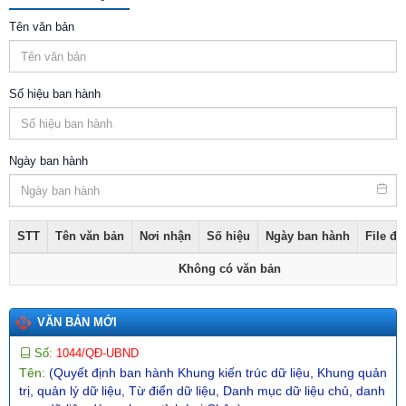
Tên:
(V/v triển khai thực hiện Thông báo số 01-TB/CQTTBCĐ
ngày 16/4/2026 của Cơ quan thường trực BCĐ nghị quyết số
Tên văn bản
57-NQ/TW)
Ngày ban hành: (09/05/2026)
Số:
142/2026/NĐ-CP
Số hiệu ban hành
Tên:
(Nghị định quy định chi tiết một số điều và biện pháp thi
hành Luật Trí tuệ nhân tạo)
Ngày ban hành: (19/05/2026)
Ngày ban hành
Số:
4869/KH-UBND
Tên:
(Kế hoạch triển khai thi hành Luật tiếp cận thông tin trên
địa bàn tỉnh Lai Châu)
Ngày ban hành: (22/06/2026)
STT
Tên văn bản
Nơi nhận
Số hiệu
Ngày ban hành
File đ
Số:
1838/SCT-VP
Không có văn bản
Tên:
(V/v triển khai thực hiện triển khai Quyết định số 476/QĐ-
TTg ngày 25 tháng 3 năm 2026 của Thủ tướng Chính phủ)
Ngày ban hành: (05/05/2026)
VĂN BẢN MỚI
Số:
1044/QĐ-UBND
Tên:
(Quyết định ban hành Khung kiến trúc dữ liệu, Khung quản
trị, quản lý dữ liệu, Từ điển dữ liệu, Danh mục dữ liệu chủ, danh
mục dữ liệu dùng chung tỉnh Lai Châu)