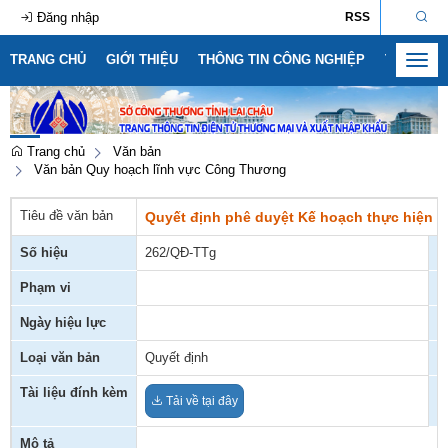
Đăng nhập
RSS
TRANG CHỦ
GIỚI THIỆU
THÔNG TIN CÔNG NGHIỆP
THÔNG T
Toggl
navig
Trang chủ
Văn bản
Văn bản Quy hoạch lĩnh vực Công Thương
Tiêu đề văn bản
Quyết định phê duyệt Kế hoạch thực hiện Qu
Số hiệu
262/QĐ-TTg
C
Phạm vi
N
Ngày hiệu lực
T
Loại văn bản
Quyết định
N
Tài liệu đính kèm
F
Tải về tại đây
Mô tả