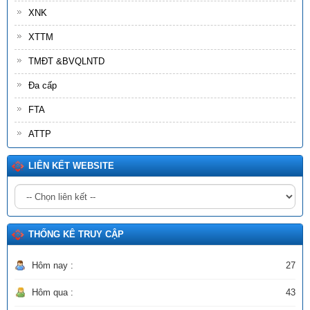
của rừng)
XNK
Ngày ban hành: (02/06/2026)
XTTM
Số:
2511/SCT-QLCN
Tên:
(Thông tư triển khai thực hiện Quyết định số 1355/QĐ-
TMĐT &BVQLNTD
BCT ngày 08/6/2026 của Bộ Công Thương phê duyệt Đề án
phát triển công nghiệp sinh học thành ngành kinh tế - kỹ thuật
Đa cấp
lĩnh vực Công Thương)
FTA
Ngày ban hành: (20/06/2026)
ATTP
LIÊN KẾT WEBSITE
THỐNG KÊ TRUY CẬP
Hôm nay :
27
Hôm qua :
43