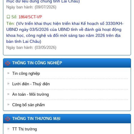
Ngày ban hành: (09/07/2026)
Số:
1864/SCT-VP
Tên:
(V/v triển khai thực hiện triển khai Kế hoạch số 3330/KH-
UBND ngày 03/5/2026 của UBND tỉnh về đánh giá hoạt động
khoa học, công nghệ và đổi mới sáng tạo năm 2026 trên địa
bàn tỉnh Lai Châu)
Ngày ban hành: (03/05/2026)
Số:
17/2026/TT-BCT
Tên:
(Thông tư hướng dẫn thực hiện một số nội dung tiêu chí
THÔNG TIN CÔNG NGHIỆP
thuộc Bộ tiêu chí quốc gia về xã nông thôn mới giai đoạn 2026-
2030 thuộc phạm vi quản lý nhà nước của Bộ Công Thương)
Tin công nghiệp
Ngày ban hành: (23/04/2026)
Lưới điện - Thuỷ điện
Số:
1875/SCT-VP
An toàn - Môi trường
Tên:
(V/v triển khai thực hiện Chương trình công tác năm 2026
và Kế hoạch bảo đảm an ninh mạng, bảo mật thông tin và an
Công bố sản phẩm
ninh dữ liệu)
Ngày ban hành: (09/05/2026)
THÔNG TIN THƯƠNG MẠI
Số:
180/2026/NĐ-CP
TT Thị trường
Tên:
(Nghị định Quy định về dịch vụ hấp thu và lưu giữ các bon