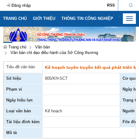
Đăng nhập
RSS
TRANG CHỦ
GIỚI THIỆU
THÔNG TIN CÔNG NGHIỆP
THÔNG T
Toggl
navig
Trang chủ
Văn bản
Văn bản chỉ đạo điều hành của Sở Công thương
Tiêu đề văn bản
Kế hoạch tuyên truyền kết quả phát triển ki
Số hiệu
805/KH-SCT
Cơ quan
Phạm vi
Ngày ba
Ngày hiệu lực
Trạng th
Loại văn bản
Kế hoạch
Người k
Tài liệu đính kèm
File đín
Mô tả