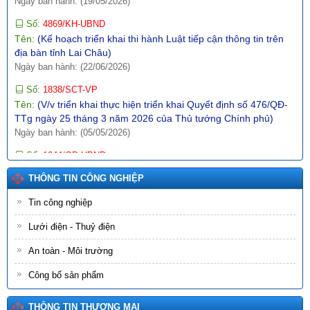
Số:
4869/KH-UBND
Tên:
(Kế hoạch triển khai thi hành Luật tiếp cận thông tin trên
địa bàn tỉnh Lai Châu)
Ngày ban hành: (22/06/2026)
Số:
1838/SCT-VP
Tên:
(V/v triển khai thực hiện triển khai Quyết định số 476/QĐ-
TTg ngày 25 tháng 3 năm 2026 của Thủ tướng Chính phủ)
Ngày ban hành: (05/05/2026)
Số:
1044/QĐ-UBND
Tên:
(Quyết định ban hành Khung kiến trúc dữ liệu, Khung quản
trị, quản lý dữ liệu, Từ điển dữ liệu, Danh mục dữ liệu chủ, danh
THÔNG TIN CÔNG NGHIỆP
mục dữ liệu dùng chung tỉnh Lai Châu)
Tin công nghiệp
Ngày ban hành: (09/07/2026)
Lưới điện - Thuỷ điện
Số:
1864/SCT-VP
Tên:
(V/v triển khai thực hiện triển khai Kế hoạch số 3330/KH-
An toàn - Môi trường
UBND ngày 03/5/2026 của UBND tỉnh về đánh giá hoạt động
khoa học, công nghệ và đổi mới sáng tạo năm 2026 trên địa
Công bố sản phẩm
bàn tỉnh Lai Châu)
Ngày ban hành: (03/05/2026)
THÔNG TIN THƯƠNG MẠI