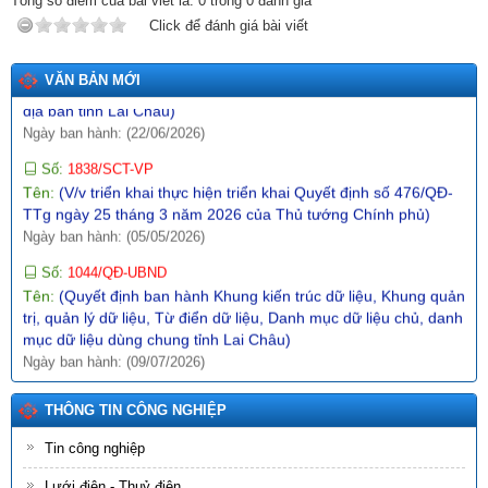
Tổng số điểm của bài viết là:
0
trong
0
đánh giá
Ngày ban hành: (19/05/2026)
Click để đánh giá bài viết
Số:
4869/KH-UBND
Tên:
(Kế hoạch triển khai thi hành Luật tiếp cận thông tin trên
VĂN BẢN MỚI
địa bàn tỉnh Lai Châu)
Ngày ban hành: (22/06/2026)
Số:
1838/SCT-VP
Tên:
(V/v triển khai thực hiện triển khai Quyết định số 476/QĐ-
TTg ngày 25 tháng 3 năm 2026 của Thủ tướng Chính phủ)
Ngày ban hành: (05/05/2026)
Số:
1044/QĐ-UBND
Tên:
(Quyết định ban hành Khung kiến trúc dữ liệu, Khung quản
trị, quản lý dữ liệu, Từ điển dữ liệu, Danh mục dữ liệu chủ, danh
mục dữ liệu dùng chung tỉnh Lai Châu)
Ngày ban hành: (09/07/2026)
Số:
1864/SCT-VP
Tên:
(V/v triển khai thực hiện triển khai Kế hoạch số 3330/KH-
THÔNG TIN CÔNG NGHIỆP
UBND ngày 03/5/2026 của UBND tỉnh về đánh giá hoạt động
khoa học, công nghệ và đổi mới sáng tạo năm 2026 trên địa
Tin công nghiệp
bàn tỉnh Lai Châu)
Lưới điện - Thuỷ điện