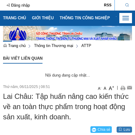
Đăng nhập
RSS
TRANG CHỦ
GIỚI THIỆU
THÔNG TIN CÔNG NGHIỆP
THÔNG T
Toggl
navig
Trang chủ
Thông tin Thương mại
ATTP
BÀI VIẾT LIÊN QUAN
Nội dung đang cập nhật...
Thứ năm, 06/11/2025
|
08:51
+
|
A
-
A
A
Lai Châu: Tập huấn nâng cao kiến thức
về an toàn thực phẩm trong hoạt động
sản xuất, kinh doanh.
Chia sẻ
Lưu