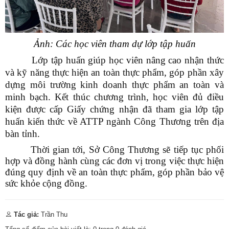
Số:
1792/KH-SCT
Tên:
(Kế hoạch thực hiện Nghị quyết số 57-NQ/TW, ngày
22/12/2024 của Bộ Chính trị về đột phá phát triển khoa học,
Ảnh: Các học viên tham dự lớp tập huấn
công nghệ, đổi mới sáng tạo và chuyển đổi số quốc gia năm
2026)
Lớp tập huấn giúp học viên nâng cao nhận thức
Ngày ban hành: (09/05/2026)
và kỹ năng thực hiện an toàn thực phẩm, góp phần xây
dựng môi trường kinh doanh thực phẩm an toàn và
Số:
3092/SCT-QLTM
minh bạch. Kết thúc chương trình, học viên đủ điều
Tên:
(Tuyên truyền, phổ biến thông tin Sổ tay hướng dẫn thực
thi, hỏi đáp các quy định SPS trong xuất khẩu nông - lâm - thủy
kiện được cấp Giấy chứng nhận đã tham gia lớp tập
sản vào thị trường EU)
huấn kiến thức về ATTP ngành Công Thương trên địa
Ngày ban hành: (12/07/2026)
bàn tỉnh.
Số:
1771/SCT-VP
Thời gian tới, Sở Công Thương sẽ tiếp tục phối
Tên:
(V/v triển khai thực hiện Thông báo số 01-TB/CQTTBCĐ
hợp và đồng hành cùng các đơn vị trong việc thực hiện
ngày 16/4/2026 của Cơ quan thường trực BCĐ nghị quyết số
đúng quy định về an toàn thực phẩm, góp phần bảo vệ
57-NQ/TW)
sức khỏe cộng đồng.
Ngày ban hành: (09/05/2026)
Số:
142/2026/NĐ-CP
Tên:
(Nghị định quy định chi tiết một số điều và biện pháp thi
Tác giả:
Trần Thu
hành Luật Trí tuệ nhân tạo)