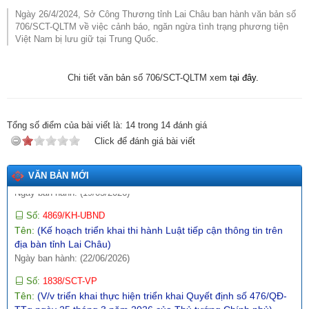
Tên:
(Tuyên truyền, phổ biến thông tin Sổ tay hướng dẫn thực
Ngày 26/4/2024, Sở Công Thương tỉnh Lai Châu ban hành văn bản số
thi, hỏi đáp các quy định SPS trong xuất khẩu nông - lâm - thủy
706/SCT-QLTM về việc cảnh báo, ngăn ngừa tình trạng phương tiện
sản vào thị trường EU)
Việt Nam bị lưu giữ tại Trung Quốc.
Ngày ban hành: (12/07/2026)
Số:
1771/SCT-VP
Chi tiết văn bản số 706/SCT-QLTM xem
tại đây.
Tên:
(V/v triển khai thực hiện Thông báo số 01-TB/CQTTBCĐ
ngày 16/4/2026 của Cơ quan thường trực BCĐ nghị quyết số
57-NQ/TW)
Ngày ban hành: (09/05/2026)
Tổng số điểm của bài viết là:
14
trong
14
đánh giá
Click để đánh giá bài viết
Số:
142/2026/NĐ-CP
Tên:
(Nghị định quy định chi tiết một số điều và biện pháp thi
hành Luật Trí tuệ nhân tạo)
VĂN BẢN MỚI
Ngày ban hành: (19/05/2026)
Số:
4869/KH-UBND
Tên:
(Kế hoạch triển khai thi hành Luật tiếp cận thông tin trên
địa bàn tỉnh Lai Châu)
Ngày ban hành: (22/06/2026)
Số:
1838/SCT-VP
Tên:
(V/v triển khai thực hiện triển khai Quyết định số 476/QĐ-
TTg ngày 25 tháng 3 năm 2026 của Thủ tướng Chính phủ)