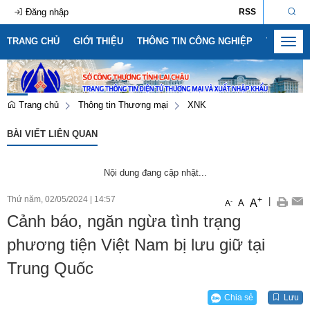
Đăng nhập
RSS
TRANG CHỦ
GIỚI THIỆU
THÔNG TIN CÔNG NGHIỆP
THÔNG T
Toggl
navig
Trang chủ
Thông tin Thương mại
XNK
BÀI VIẾT LIÊN QUAN
Nội dung đang cập nhật...
Thứ năm, 02/05/2024
|
14:57
+
|
A
-
A
A
Số:
1792/KH-SCT
Cảnh báo, ngăn ngừa tình trạng
Tên:
(Kế hoạch thực hiện Nghị quyết số 57-NQ/TW, ngày
22/12/2024 của Bộ Chính trị về đột phá phát triển khoa học,
phương tiện Việt Nam bị lưu giữ tại
công nghệ, đổi mới sáng tạo và chuyển đổi số quốc gia năm
2026)
Trung Quốc
Ngày ban hành: (09/05/2026)
Số:
3092/SCT-QLTM
Chia sẻ
Lưu