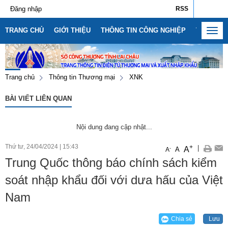
Đăng nhập
RSS
TRANG CHỦ
GIỚI THIỆU
THÔNG TIN CÔNG NGHIỆP
THÔNG T
Toggl
navig
Trang chủ
Thông tin Thương mại
XNK
BÀI VIẾT LIÊN QUAN
Nội dung đang cập nhật...
Thứ tư, 24/04/2024
|
15:43
+
|
A
-
A
A
Số:
1792/KH-SCT
Trung Quốc thông báo chính sách kiểm
Tên:
(Kế hoạch thực hiện Nghị quyết số 57-NQ/TW, ngày
22/12/2024 của Bộ Chính trị về đột phá phát triển khoa học,
soát nhập khẩu đối với dưa hấu của Việt
công nghệ, đổi mới sáng tạo và chuyển đổi số quốc gia năm
Nam
2026)
Ngày ban hành: (09/05/2026)
Chia sẻ
Lưu
Số:
3092/SCT-QLTM