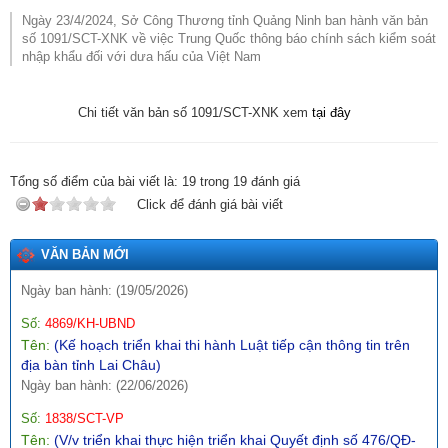
Tên:
(Tuyên truyền, phổ biến thông tin Sổ tay hướng dẫn thực
Ngày 23/4/2024, Sở Công Thương tỉnh Quảng Ninh ban hành văn bản
thi, hỏi đáp các quy định SPS trong xuất khẩu nông - lâm - thủy
số 1091/SCT-XNK về việc Trung Quốc thông báo chính sách kiểm soát
sản vào thị trường EU)
nhập khẩu đối với dưa hấu của Việt Nam
Ngày ban hành: (12/07/2026)
Số:
1771/SCT-VP
Chi tiết văn bản số 1091/SCT-XNK xem
tại đây
Tên:
(V/v triển khai thực hiện Thông báo số 01-TB/CQTTBCĐ
ngày 16/4/2026 của Cơ quan thường trực BCĐ nghị quyết số
57-NQ/TW)
Tổng số điểm của bài viết là:
19
trong
19
đánh giá
Ngày ban hành: (09/05/2026)
Click để đánh giá bài viết
Số:
142/2026/NĐ-CP
Tên:
(Nghị định quy định chi tiết một số điều và biện pháp thi
VĂN BẢN MỚI
hành Luật Trí tuệ nhân tạo)
Ngày ban hành: (19/05/2026)
Số:
4869/KH-UBND
Tên:
(Kế hoạch triển khai thi hành Luật tiếp cận thông tin trên
địa bàn tỉnh Lai Châu)
Ngày ban hành: (22/06/2026)
Số:
1838/SCT-VP
Tên:
(V/v triển khai thực hiện triển khai Quyết định số 476/QĐ-