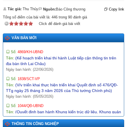
57-NQ/TW)
Tác giả:
Thu Thủy
Ngày ban hành: (09/05/2026)
Nguồn:
Báo Công thương
Copy link
Tổng số điểm của bài viết là:
446
trong
90
đánh giá
Số:
142/2026/NĐ-CP
Click để đánh giá bài viết
Tên:
(Nghị định quy định chi tiết một số điều và biện pháp thi
hành Luật Trí tuệ nhân tạo)
Ngày ban hành: (19/05/2026)
VĂN BẢN MỚI
Số:
4869/KH-UBND
Tên:
(Kế hoạch triển khai thi hành Luật tiếp cận thông tin trên
địa bàn tỉnh Lai Châu)
Ngày ban hành: (22/06/2026)
Số:
1838/SCT-VP
Tên:
(V/v triển khai thực hiện triển khai Quyết định số 476/QĐ-
TTg ngày 25 tháng 3 năm 2026 của Thủ tướng Chính phủ)
Ngày ban hành: (05/05/2026)
Số:
1044/QĐ-UBND
Tên:
(Quyết định ban hành Khung kiến trúc dữ liệu, Khung quản
trị, quản lý dữ liệu, Từ điển dữ liệu, Danh mục dữ liệu chủ, danh
mục dữ liệu dùng chung tỉnh Lai Châu)
Ngày ban hành: (09/07/2026)
THÔNG TIN CÔNG NGHIỆP