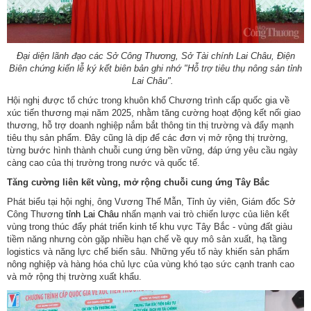
Đại diện lãnh đạo các Sở Công Thương, Sở Tài chính Lai Châu, Điện
Biên chứng kiến lễ ký kết biên bản ghi nhớ "Hỗ trợ tiêu thụ nông sản tỉnh
Lai Châu".
Hội nghị được tổ chức trong khuôn khổ Chương trình cấp quốc gia về
xúc tiến thương mại năm 2025, nhằm tăng cường hoạt động kết nối giao
thương, hỗ trợ doanh nghiệp nắm bắt thông tin thị trường và đẩy mạnh
tiêu thụ sản phẩm. Đây cũng là dịp để các đơn vị mở rộng thị trường,
từng bước hình thành chuỗi cung ứng bền vững, đáp ứng yêu cầu ngày
càng cao của thị trường trong nước và quốc tế.
Tăng cường liên kết vùng, mở rộng chuỗi cung ứng Tây Bắc
Phát biểu tại hội nghị, ông Vương Thế Mẫn, Tỉnh ủy viên, Giám đốc Sở
Công Thương
tỉnh Lai Châu
nhấn mạnh vai trò chiến lược của liên kết
vùng trong thúc đẩy phát triển kinh tế khu vực Tây Bắc - vùng đất giàu
tiềm năng nhưng còn gặp nhiều hạn chế về quy mô sản xuất, hạ tầng
logistics và năng lực chế biến sâu. Những yếu tố này khiến sản phẩm
nông nghiệp và hàng hóa chủ lực của vùng khó tạo sức cạnh tranh cao
và mở rộng thị trường xuất khẩu.