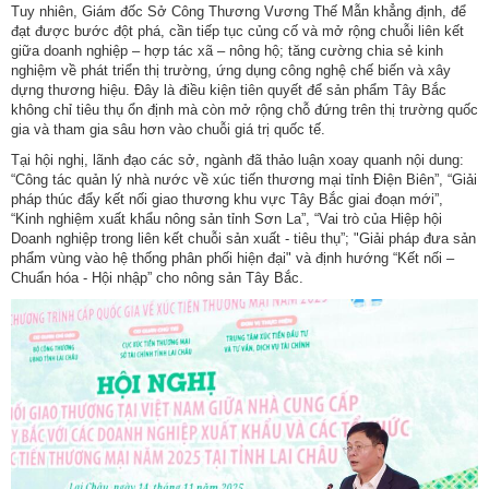
Tuy nhiên, Giám đốc Sở Công Thương Vương Thế Mẫn khẳng định, để
đạt được bước đột phá, cần tiếp tục củng cố và mở rộng chuỗi liên kết
giữa doanh nghiệp – hợp tác xã – nông hộ; tăng cường chia sẻ kinh
nghiệm về phát triển thị trường, ứng dụng công nghệ chế biến và xây
dựng thương hiệu. Đây là điều kiện tiên quyết để sản phẩm Tây Bắc
không chỉ tiêu thụ ổn định mà còn mở rộng chỗ đứng trên thị trường quốc
gia và tham gia sâu hơn vào chuỗi giá trị quốc tế.
Tại hội nghị, lãnh đạo các sở, ngành đã thảo luận xoay quanh nội dung:
“Công tác quản lý nhà nước về xúc tiến thương mại tỉnh Điện Biên”, “Giải
pháp thúc đẩy kết nối giao thương khu vực Tây Bắc giai đoạn mới”,
“Kinh nghiệm xuất khẩu nông sản tỉnh Sơn La”, “Vai trò của Hiệp hội
Doanh nghiệp trong liên kết chuỗi sản xuất - tiêu thụ”; "Giải pháp đưa sản
phẩm vùng vào hệ thống phân phối hiện đại" và định hướng “Kết nối –
Chuẩn hóa - Hội nhập” cho nông sản Tây Bắc.