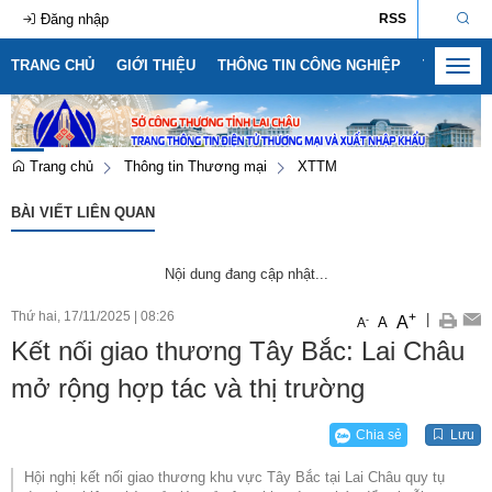
Đăng nhập
RSS
TRANG CHỦ
GIỚI THIỆU
THÔNG TIN CÔNG NGHIỆP
THÔNG T
Toggl
navig
Trang chủ
Thông tin Thương mại
XTTM
BÀI VIẾT LIÊN QUAN
Nội dung đang cập nhật...
Thứ hai, 17/11/2025
|
08:26
+
|
A
-
A
A
Kết nối giao thương Tây Bắc: Lai Châu
mở rộng hợp tác và thị trường
Chia sẻ
Lưu
Hội nghị kết nối giao thương khu vực Tây Bắc tại Lai Châu quy tụ