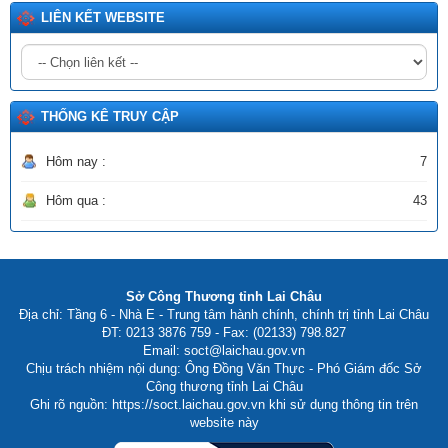
LIÊN KẾT WEBSITE
Số:
2511/SCT-QLCN
Tên:
(Thông tư triển khai thực hiện Quyết định số 1355/QĐ-
BCT ngày 08/6/2026 của Bộ Công Thương phê duyệt Đề án
phát triển công nghiệp sinh học thành ngành kinh tế - kỹ thuật
lĩnh vực Công Thương)
THỐNG KÊ TRUY CẬP
Ngày ban hành: (20/06/2026)
Hôm nay :
7
Hôm qua :
43
Sở Công Thương tỉnh Lai Châu
Địa chỉ: Tầng 6 - Nhà E - Trung tâm hành chính, chính trị tỉnh Lai Châu
ĐT: 0213 3876 759 - Fax: (02133) 798.827
Email: soct@laichau.gov.vn
Chịu trách nhiệm nội dung: Ông Đồng Văn Thực - Phó Giám đốc Sở
Công thương tỉnh Lai Châu
Ghi rõ nguồn: https://soct.laichau.gov.vn khi sử dụng thông tin trên
website này