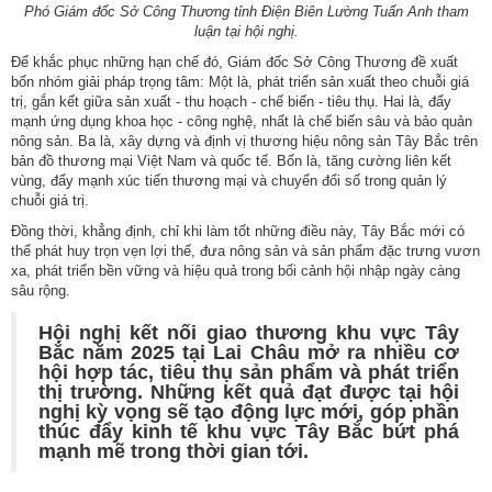
Phó Giám đốc Sở Công Thương tỉnh Điện Biên Lường Tuấn Anh tham
luận tại hội nghị.
Để khắc phục những hạn chế đó, Giám đốc Sở Công Thương đề xuất
bốn nhóm giải pháp trọng tâm: Một là, phát triển sản xuất theo chuỗi giá
trị, gắn kết giữa sản xuất - thu hoạch - chế biến - tiêu thụ. Hai là, đẩy
mạnh ứng dụng khoa học - công nghệ, nhất là chế biến sâu và bảo quản
nông sản. Ba là, xây dựng và định vị thương hiệu nông sản Tây Bắc trên
bản đồ thương mại Việt Nam và quốc tế. Bốn là, tăng cường liên kết
Số:
1792/KH-SCT
vùng, đẩy mạnh xúc tiến thương mại và chuyển đổi số trong quản lý
Tên:
(Kế hoạch thực hiện Nghị quyết số 57-NQ/TW, ngày
chuỗi giá trị.
22/12/2024 của Bộ Chính trị về đột phá phát triển khoa học,
công nghệ, đổi mới sáng tạo và chuyển đổi số quốc gia năm
Đồng thời, khẳng định, chỉ khi làm tốt những điều này, Tây Bắc mới có
thể phát huy trọn vẹn lợi thế, đưa nông sản và sản phẩm đặc trưng vươn
2026)
xa, phát triển bền vững và hiệu quả trong bối cảnh hội nhập ngày càng
Ngày ban hành: (09/05/2026)
sâu rộng.
Số:
3092/SCT-QLTM
Hội nghị kết nối giao thương khu vực Tây
Tên:
(Tuyên truyền, phổ biến thông tin Sổ tay hướng dẫn thực
Bắc năm 2025 tại Lai Châu mở ra nhiều cơ
thi, hỏi đáp các quy định SPS trong xuất khẩu nông - lâm - thủy
hội hợp tác, tiêu thụ sản phẩm và phát triển
sản vào thị trường EU)
thị trường. Những kết quả đạt được tại hội
Ngày ban hành: (12/07/2026)
nghị kỳ vọng sẽ tạo động lực mới, góp phần
thúc đẩy kinh tế khu vực Tây Bắc bứt phá
Số:
1771/SCT-VP
mạnh mẽ trong thời gian tới.
Tên:
(V/v triển khai thực hiện Thông báo số 01-TB/CQTTBCĐ
ngày 16/4/2026 của Cơ quan thường trực BCĐ nghị quyết số