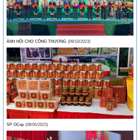
ẢNH HỘI CHỢ CÔNG THƯƠNG
(09/10/2023)
Số:
1792/KH-SCT
Tên:
(Kế hoạch thực hiện Nghị quyết số 57-NQ/TW, ngày
22/12/2024 của Bộ Chính trị về đột phá phát triển khoa học,
công nghệ, đổi mới sáng tạo và chuyển đổi số quốc gia năm
2026)
Ngày ban hành: (09/05/2026)
SP OCop
(08/05/2023)
Số:
3092/SCT-QLTM
Tên:
(Tuyên truyền, phổ biến thông tin Sổ tay hướng dẫn thực
thi, hỏi đáp các quy định SPS trong xuất khẩu nông - lâm - thủy