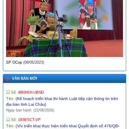
sản vào thị trường EU)
Ngày ban hành: (12/07/2026)
Số:
1771/SCT-VP
Tên:
(V/v triển khai thực hiện Thông báo số 01-TB/CQTTBCĐ
ngày 16/4/2026 của Cơ quan thường trực BCĐ nghị quyết số
57-NQ/TW)
Ngày ban hành: (09/05/2026)
Số:
142/2026/NĐ-CP
Tên:
(Nghị định quy định chi tiết một số điều và biện pháp thi
SP OCop
(08/05/2023)
hành Luật Trí tuệ nhân tạo)
Ngày ban hành: (19/05/2026)
VĂN BẢN MỚI
Số:
4869/KH-UBND
Tên:
(Kế hoạch triển khai thi hành Luật tiếp cận thông tin trên
địa bàn tỉnh Lai Châu)
Ngày ban hành: (22/06/2026)
Số:
1838/SCT-VP
Tên:
(V/v triển khai thực hiện triển khai Quyết định số 476/QĐ-
TTg ngày 25 tháng 3 năm 2026 của Thủ tướng Chính phủ)
Ngày ban hành: (05/05/2026)