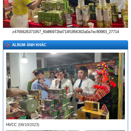
z4765626371057_f0d86972bd714f1856302a0a7ec80983_27714
ALBUM ẢNH KHÁC
HVCC
(09/10/2023)